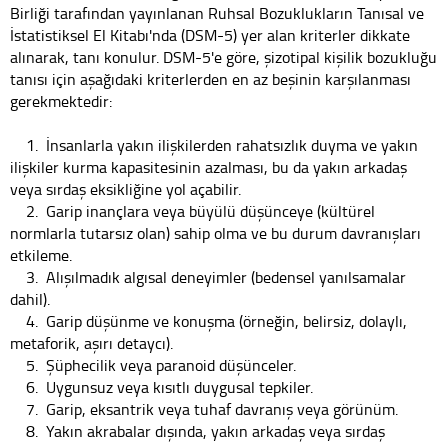
Birliği tarafından yayınlanan Ruhsal Bozuklukların Tanısal ve
İstatistiksel El Kitabı'nda (DSM-5) yer alan kriterler dikkate
alınarak, tanı konulur. DSM-5'e göre, şizotipal kişilik bozukluğu
tanısı için aşağıdaki kriterlerden en az beşinin karşılanması
gerekmektedir:
1. İnsanlarla yakın ilişkilerden rahatsızlık duyma ve yakın
ilişkiler kurma kapasitesinin azalması, bu da yakın arkadaş
veya sırdaş eksikliğine yol açabilir.
2. Garip inançlara veya büyülü düşünceye (kültürel
normlarla tutarsız olan) sahip olma ve bu durum davranışları
etkileme.
3. Alışılmadık algısal deneyimler (bedensel yanılsamalar
dahil).
4. Garip düşünme ve konuşma (örneğin, belirsiz, dolaylı,
metaforik, aşırı detaycı).
5. Şüphecilik veya paranoid düşünceler.
6. Uygunsuz veya kısıtlı duygusal tepkiler.
7. Garip, eksantrik veya tuhaf davranış veya görünüm.
8. Yakın akrabalar dışında, yakın arkadaş veya sırdaş