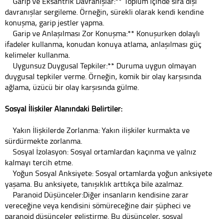
Garip ve Eksantrik Davranışlar:** Toplum içinde sıra dışı
davranışlar sergileme. Örneğin, sürekli olarak kendi kendine
konuşma, garip jestler yapma.
Garip ve Anlaşılması Zor Konuşma:** Konuşurken dolaylı
ifadeler kullanma, konudan konuya atlama, anlaşılması güç
kelimeler kullanma.
Uygunsuz Duygusal Tepkiler:** Duruma uygun olmayan
duygusal tepkiler verme. Örneğin, komik bir olay karşısında
ağlama, üzücü bir olay karşısında gülme.
Sosyal İlişkiler Alanındaki Belirtiler:
Yakın İlişkilerde Zorlanma: Yakın ilişkiler kurmakta ve
sürdürmekte zorlanma.
Sosyal İzolasyon: Sosyal ortamlardan kaçınma ve yalnız
kalmayı tercih etme.
Yoğun Sosyal Anksiyete: Sosyal ortamlarda yoğun anksiyete
yaşama. Bu anksiyete, tanışıklık arttıkça bile azalmaz.
Paranoid Düşünceler:Diğer insanların kendisine zarar
vereceğine veya kendisini sömüreceğine dair şüpheci ve
paranoid düşünceler geliştirme. Bu düşünceler, sosyal