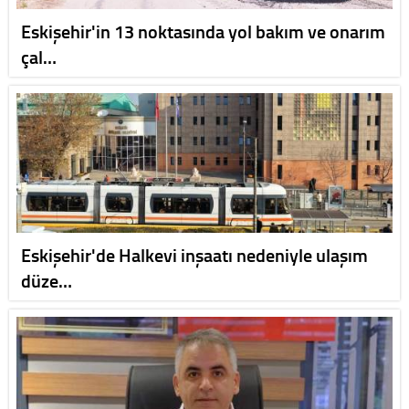
Eskişehir'in 13 noktasında yol bakım ve onarım
çal…
Eskişehir'de Halkevi inşaatı nedeniyle ulaşım
düze…