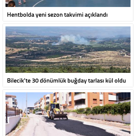
Hentbolda yeni sezon takvimi açıklandı
Bilecik'te 30 dönümlük buğday tarlası kül oldu