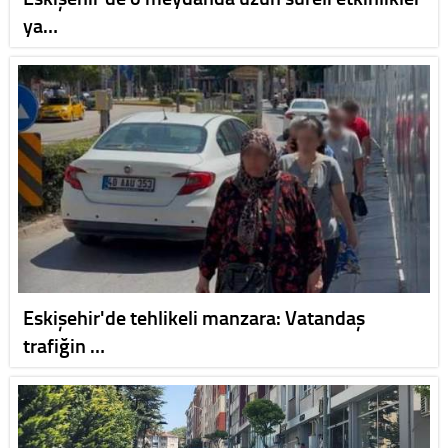
ya…
Eskişehir'de tehlikeli manzara: Vatandaş
trafiğin …