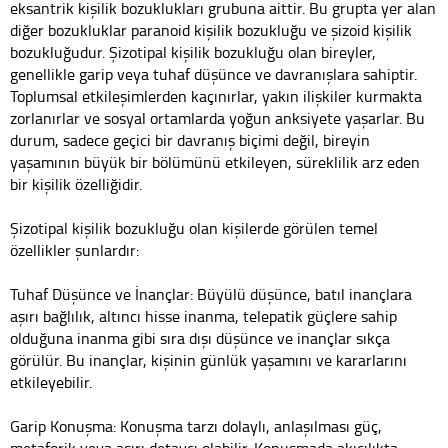
eksantrik kişilik bozuklukları grubuna aittir. Bu grupta yer alan
diğer bozukluklar paranoid kişilik bozukluğu ve şizoid kişilik
bozukluğudur. Şizotipal kişilik bozukluğu olan bireyler,
genellikle garip veya tuhaf düşünce ve davranışlara sahiptir.
Toplumsal etkileşimlerden kaçınırlar, yakın ilişkiler kurmakta
zorlanırlar ve sosyal ortamlarda yoğun anksiyete yaşarlar. Bu
durum, sadece geçici bir davranış biçimi değil, bireyin
yaşamının büyük bir bölümünü etkileyen, süreklilik arz eden
bir kişilik özelliğidir.
Şizotipal kişilik bozukluğu olan kişilerde görülen temel
özellikler şunlardır:
Tuhaf Düşünce ve İnançlar: Büyülü düşünce, batıl inançlara
aşırı bağlılık, altıncı hisse inanma, telepatik güçlere sahip
olduğuna inanma gibi sıra dışı düşünce ve inançlar sıkça
görülür. Bu inançlar, kişinin günlük yaşamını ve kararlarını
etkileyebilir.
Garip Konuşma: Konuşma tarzı dolaylı, anlaşılması güç,
metaforik veya aşırı detaycı olabilir. Konuşmada akıcılıkta