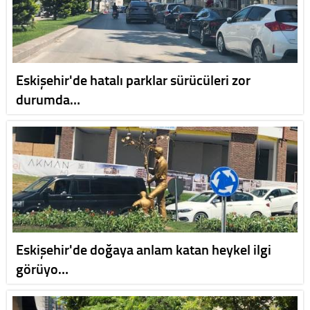
Eskişehir'de hatalı parklar sürücüleri zor
durumda…
Eskişehir'de doğaya anlam katan heykel ilgi
görüyo…