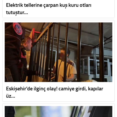
Elektrik tellerine çarpan kuş kuru otları
tutuştur…
Eskişehir’de ilginç olay! camiye girdi, kapılar
üz…