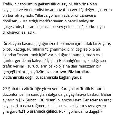
Trafik, bir toplumun gelişmişlik düzeyini, birbirine olan
saygısını ve en önemlisi insan hayatına verdiği değeri gösteren
en berrak aynadır. Yıllarca yollarımızda birer canavara
dönüşen, kuralsızlığı marifet sayan o bencil anlayışın
gölgesinde, her an başımıza bir şey gelebileceği korkusuyla
direksiyon salladık.
Direksiyon başına geçtiğimizde hepimizin içine ufak birer yarış
pilotu kaçtığı, kuralların "çiğnenmek için" değilse bile en
azından "esnetilmek için" var olduğuna inandığımız o eski
günler geride mi kalıyor? İçişleri Bakanlığı’nın açıkladığı son
trafik verileri, sürücülerin psikolojisine dair muazzam bir
gerçeği tokat gibi yüzümüze vuruyor:
Biz kurallara
vicdanımızla değil, cüzdanımızla bağlanıyoruz.
27 Şubat’ta yürürlüğe giren yeni Karayolları Trafik Kanunu
düzenlemesinin sonuçları dalga dalga yayılmaya başladı. Bahar
aylarının (27 Şubat - 30 Nisan) bilançosu net: Denetlenen araç
sayısı artmasına rağmen, kesilen ceza ve işlem sayısı geçen
yıla göre
%21,6 oranında çakıldı.
Peki, yollarda ne değişti?