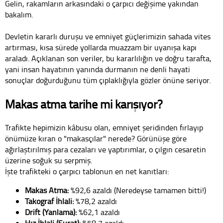
Gelin, rakamların arkasındaki o çarpıcı değişime yakından
bakalım.
Devletin kararlı duruşu ve emniyet güçlerimizin sahada vites
artırması, kısa sürede yollarda muazzam bir uyanışa kapı
araladı. Açıklanan son veriler, bu kararlılığın ve doğru tarafta,
yani insan hayatının yanında durmanın ne denli hayati
sonuçlar doğurduğunu tüm çıplaklığıyla gözler önüne seriyor.
Makas atma tarihe mi karışıyor?
Trafikte hepimizin kâbusu olan, emniyet şeridinden fırlayıp
önümüze kıran o "makasçılar" nerede? Görünüşe göre
ağırlaştırılmış para cezaları ve yaptırımlar, o çılgın cesaretin
üzerine soğuk su serpmiş.
İşte trafikteki o çarpıcı tablonun en net kanıtları:
Makas Atma:
%92,6 azaldı (Neredeyse tamamen bitti!)
Takograf İhlali:
%78,2 azaldı
Drift (Yanlama):
%62,1 azaldı
Hız İhlali (Sürat):
%58,7 azaldı