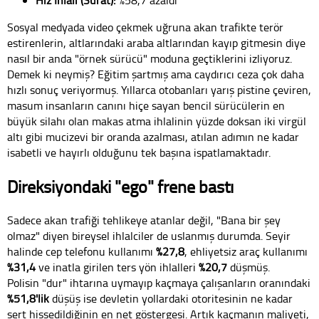
Sosyal medyada video çekmek uğruna akan trafikte terör
estirenlerin, altlarındaki araba altlarından kayıp gitmesin diye
nasıl bir anda "örnek sürücü" moduna geçtiklerini izliyoruz.
Demek ki neymiş? Eğitim şartmış ama caydırıcı ceza çok daha
hızlı sonuç veriyormuş. Yıllarca otobanları yarış pistine çeviren,
masum insanların canını hiçe sayan bencil sürücülerin en
büyük silahı olan makas atma ihlalinin yüzde doksan iki virgül
altı gibi mucizevi bir oranda azalması, atılan adımın ne kadar
isabetli ve hayırlı olduğunu tek başına ispatlamaktadır.
Direksiyondaki "ego" frene bastı
Sadece akan trafiği tehlikeye atanlar değil, "Bana bir şey
olmaz" diyen bireysel ihlalciler de uslanmış durumda. Seyir
halinde cep telefonu kullanımı
%27,8
, ehliyetsiz araç kullanımı
%31,4
ve inatla girilen ters yön ihlalleri
%20,7
düşmüş.
Polisin "dur" ihtarına uymayıp kaçmaya çalışanların oranındaki
%51,8'lik
düşüş ise devletin yollardaki otoritesinin ne kadar
sert hissedildiğinin en net göstergesi. Artık kaçmanın maliyeti,