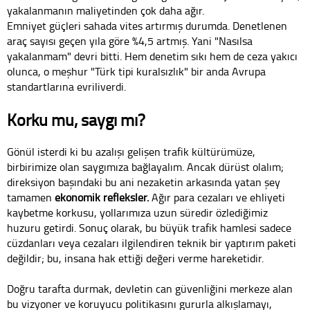
yakalanmanın maliyetinden çok daha ağır.
Emniyet güçleri sahada vites artırmış durumda. Denetlenen
araç sayısı geçen yıla göre %4,5 artmış. Yani "Nasılsa
yakalanmam" devri bitti. Hem denetim sıkı hem de ceza yakıcı
olunca, o meşhur "Türk tipi kuralsızlık" bir anda Avrupa
standartlarına evriliverdi.
Korku mu, saygı mı?
Gönül isterdi ki bu azalışı gelişen trafik kültürümüze,
birbirimize olan saygımıza bağlayalım. Ancak dürüst olalım;
direksiyon başındaki bu ani nezaketin arkasında yatan şey
tamamen
ekonomik refleksler.
Ağır para cezaları ve ehliyeti
kaybetme korkusu, yollarımıza uzun süredir özlediğimiz
huzuru getirdi. Sonuç olarak, bu büyük trafik hamlesi sadece
cüzdanları veya cezaları ilgilendiren teknik bir yaptırım paketi
değildir; bu, insana hak ettiği değeri verme hareketidir.
Doğru tarafta durmak, devletin can güvenliğini merkeze alan
bu vizyoner ve koruyucu politikasını gururla alkışlamayı,