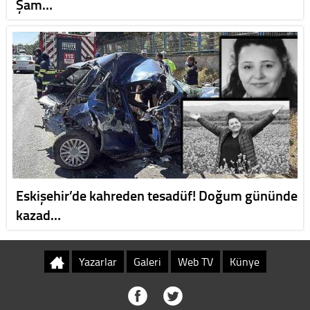
Şam…
Eskişehir’de kahreden tesadüf! Doğum gününde
kazad…
Yazarlar
Galeri
Web TV
Künye