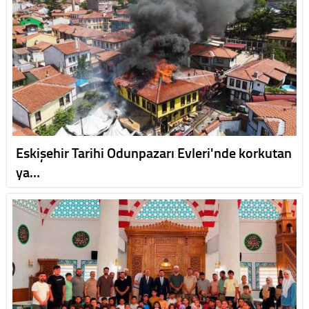
Eskişehir Tarihi Odunpazarı Evleri'nde korkutan
ya…