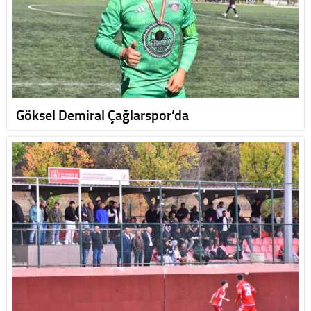
Göksel Demiral Çağlarspor’da