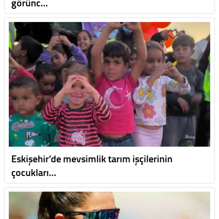
görünc…
Eskişehir’de mevsimlik tarım işçilerinin
çocukları…