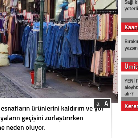
Sağlık
yeterl
Kaan
Bırakı
yazsın
Ümit
YENİ P
aleyht
alır?
a
A
Kere
esnafların ürünlerini kaldırım ve yol
yaların geçişini zorlaştırırken
Nostalj
ne neden oluyor.