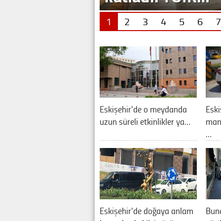
1
2
3
4
5
6
7
Eskişehir'de o meydanda
Eski
uzun süreli etkinlikler ya…
manz
…
Eskişehir'de doğaya anlam
Buna