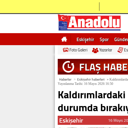
Eskişehir
Spor
Günd
Foto Galeri
Yazarlar
Es
Bilecik
Ne demek
Esk
FLAŞ HAB
Haberler
Eskişehir haberleri
>
»
Kaldırımlardak
Yayınlanma Tarihi: 16 Mayıs 2026 16:50
Kaldırımlardaki 
durumda bırakı
Eskişehir
16 Mayıs 2