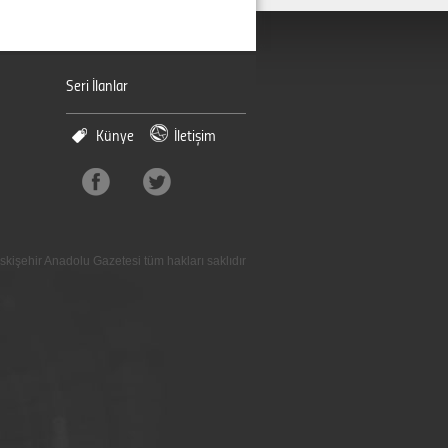
Seri İlanlar
Künye
İletişim
skişehir Anadolu Gazetesi tüm hakları saklıdır