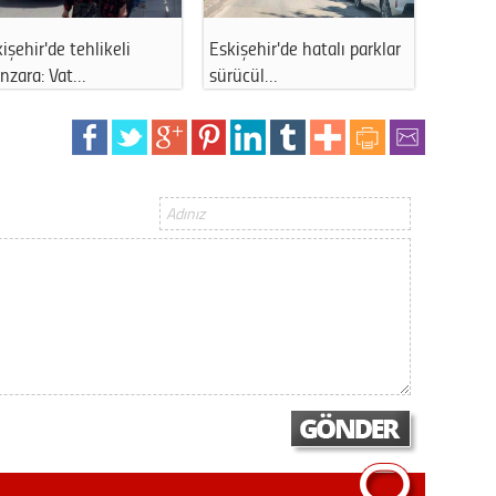
Gürha
Eskişe
işehir'de tehlikeli
Eskişehir'de hatalı parklar
Eskişe
Döne
nzara: Vat…
sürücül…
katan 
Rifat
Sürdür
kültür
Konu
2023 y
bekliy
Tüli
Düşükl