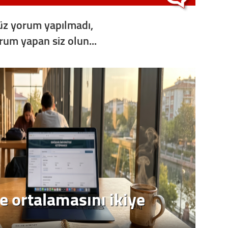
Op. D
z yorum yapılmadı,
Sağlığı
orum yapan siz olun...
Uzm. 
Vatand
M. M
Hayır,
e ortalamasını ikiye
Seda