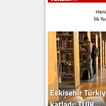
Henü
İlk Y
Eskişehir Türkiy
katladı: TÜİK…