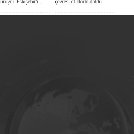
ürüyor: Eskişehir'i…
çevresi atıklarla doldu
E