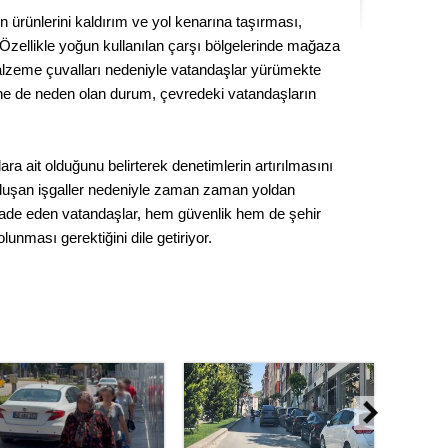
Seval
 ürünlerini kaldırım ve yol kenarına taşırması,
. Özellikle yoğun kullanılan çarşı bölgelerinde mağaza
Es Es’
malzeme çuvalları nedeniyle vatandaşlar yürümekte
ğine de neden olan durum, çevredeki vatandaşların
Ahme
ara ait olduğunu belirterek denetimlerin artırılmasını
a oluşan işgaller nedeniyle zaman zaman yoldan
Tepeba
fade eden vatandaşlar, hem güvenlik hem de şehir
birliği
lunması gerektiğini dile getiriyor.
ulaşı
Fund
CHP’li
kazana
seçiml
Melt