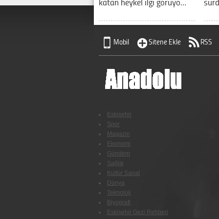
katan heykel ilgi görüyo…
sürd
Mobil
Sitene Ekle
RSS
Eskişehir
Spor
Magazin
Ekonomi
Gündem
Sağlık
Kültür Sanat
Dünya
Teknoloji
Biyografi
Eskişehir Gezi Rehberi