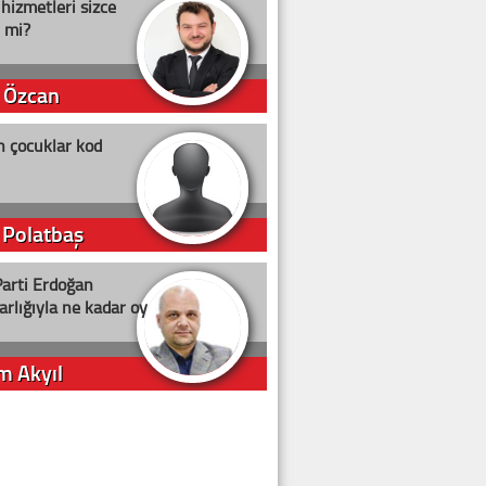
 hizmetleri sizce
i mi?
 Özcan
n çocuklar kod
 Polatbaş
arti Erdoğan
arlığıyla ne kadar oy
m Akyıl
iye ilgiliyiz!