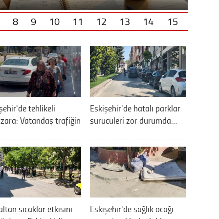
8
9
10
11
12
13
14
15
şehir'de tehlikeli
Eskişehir'de hatalı parklar
ara: Vatandaş trafiğin
sürücüleri zor durumda…
ltan sıcaklar etkisini
Eskişehir'de sağlık ocağı