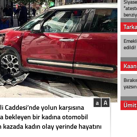
Siyase
“ateş
benziy
Tark
Emekli
edildi!
Kaan
Bırakı
yazsın
a
A
Ümit
li Caddesi’nde yolun karşısına
a bekleyen bir kadına otomobil
YENİ P
 kazada kadın olay yerinde hayatını
aleyht
alır?