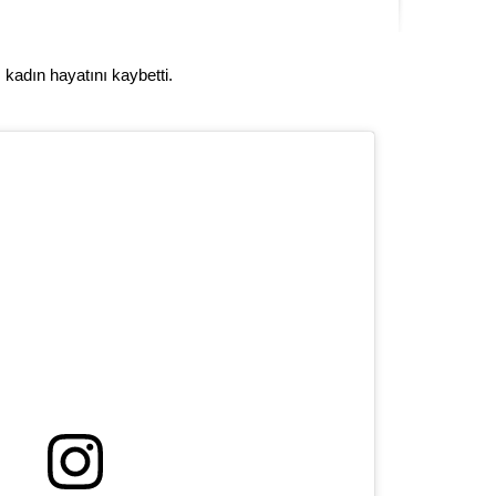
Kere
 kadın hayatını kaybetti.
Es Es’
Ahme
Tepeba
birliği
ulaşı
Fund
CHP’li
kazana
seçiml
Melt