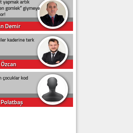
t yapmak artık
ten gömlek” giymeye
or!
an Demir
ler kaderine terk
 Özcan
n çocuklar kod
 Polatbaş
arti Erdoğan
arlığıyla ne kadar oy