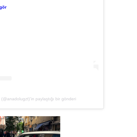
Gürha
gör
Eskişe
Döne
Rifat
Sürdür
kültür
Konu
2023 y
bekliy
(@anadolugzt)'in paylaştığı bir gönderi
Tüli
Düşükl