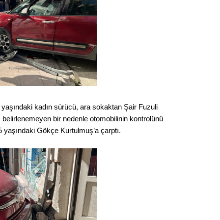
Op. D
Sağlığı
Uzm. 
Vatand
48 yaşındaki kadın sürücü, ara sokaktan Şair Fuzuli
 belirlenemeyen bir nedenle otomobilinin kontrolünü
5 yaşındaki Gökçe Kurtulmuş’a çarptı.
M. M
Hayır,
Seda