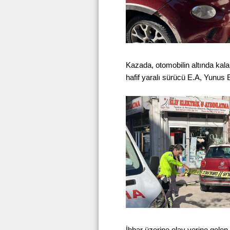
Kazada, otomobilin altında kal
hafif yaralı sürücü E.A, Yunus 
İhbar üzerine olay yerine gelen p