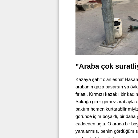
"Araba çok süratl
Kazaya şahit olan esnaf Hasan
arabanın gaza basarsın ya öyle
fırlattı. Kırmızı kazaklı bir ka
Sokağa girer girmez arabayla el
baktım hemen kurtarabilir miyi
görünce içim boşaldı, bir daha
caddeden uçtu. O arada bir boş
yaralanmış, benim gördüğüm s