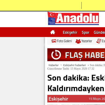
Eskişehir
Spor
Günd
Foto Galeri
Yazarlar
Es
Bilecik
Ne demek
Esk
FLAŞ HAB
Haberler
Eskişehir haberleri
>
»
Son dakika: E
Güncellenme Tarihi: 15 Mayıs 2026 17:32
Son dakika: Esk
Kaldırımdayken
Eskişehir
15 Mayıs 2