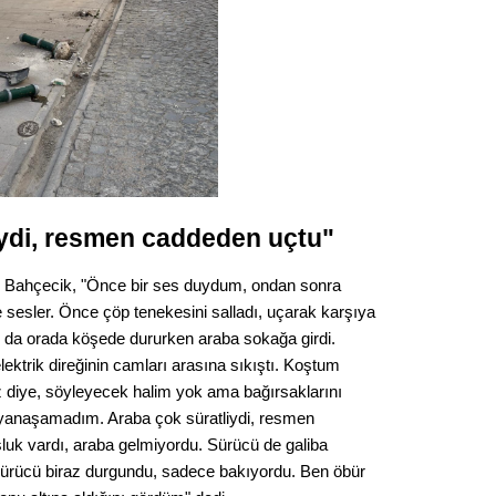
iydi, resmen caddeden uçtu"
 Bahçecik, "Önce bir ses duydum, ondan sonra
 sesler. Önce çöp tenekesini salladı, uçarak karşıya
dın da orada köşede dururken araba sokağa girdi.
ektrik direğinin camları arasına sıkıştı. Koştum
z diye, söyleyecek halim yok ama bağırsaklarını
 yanaşamadım. Araba çok süratliydi, resmen
luk vardı, araba gelmiyordu. Sürücü de galiba
ürücü biraz durgundu, sadece bakıyordu. Ben öbür