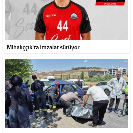
Mihalıççık'ta imzalar sürüyor