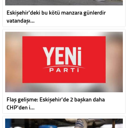
Eskişehir'deki bu kötü manzara günlerdir
vatandaşı…
Flaş gelişme: Eskişehir'de 2 başkan daha
CHP'den i…