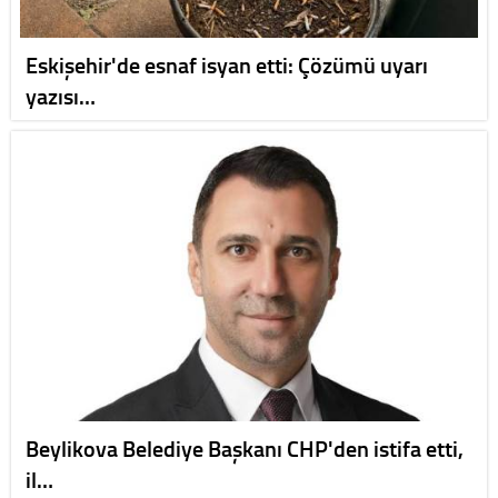
Eskişehir'de esnaf isyan etti: Çözümü uyarı
yazısı…
Beylikova Belediye Başkanı CHP'den istifa etti,
il…