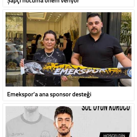
Şapçı hücuma önem veriyor
Emekspor’a ana sponsor desteği