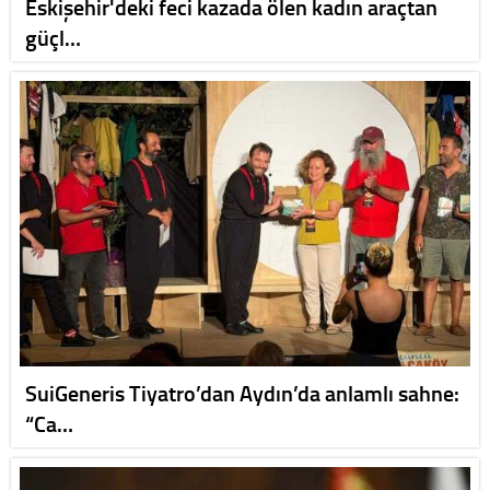
Eskişehir'deki feci kazada ölen kadın araçtan
güçl…
SuiGeneris Tiyatro’dan Aydın’da anlamlı sahne:
“Ca…