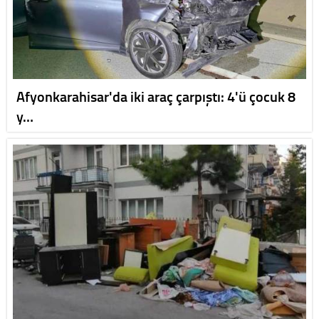
Afyonkarahisar'da iki araç çarpıştı: 4'ü çocuk 8
y…