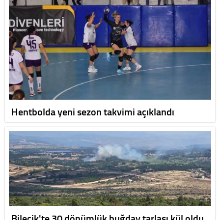
Hentbolda yeni sezon takvimi açıklandı
Bilecik'te 30 dönümlük buğday tarlası kül oldu