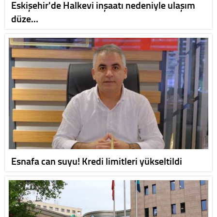
Eskişehir'de Halkevi inşaatı nedeniyle ulaşım
düze…
Esnafa can suyu! Kredi limitleri yükseltildi