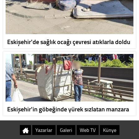
Eskişehir'de sağlık ocağı çevresi atıklarla doldu
Eskişehir'in göbeğinde yürek sızlatan manzara
Yazarlar
Galeri
Web TV
Künye