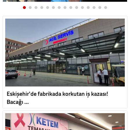
Eskişehir'de fabrikada korkutan iş kazası!
Bacağı …