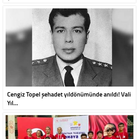
Cengiz Topel şehadet yıldönümünde anıldı! Vali
Yıl…