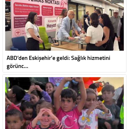
ABD’den Eskişehir’e geldi: Sağlık hizmetini
görünc…