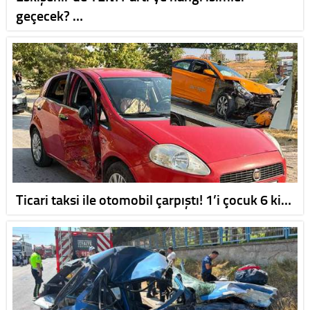
geçecek? …
Ticari taksi ile otomobil çarpıştı! 1’i çocuk 6 ki…