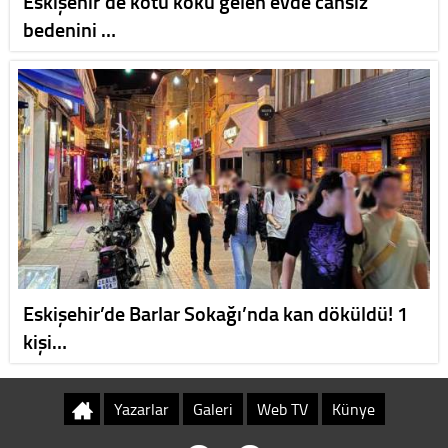
Eskişehir'de kötü koku gelen evde cansız
bedenini …
Eskişehir’de Barlar Sokağı’nda kan döküldü! 1
kişi…
Yazarlar
Galeri
Web TV
Künye