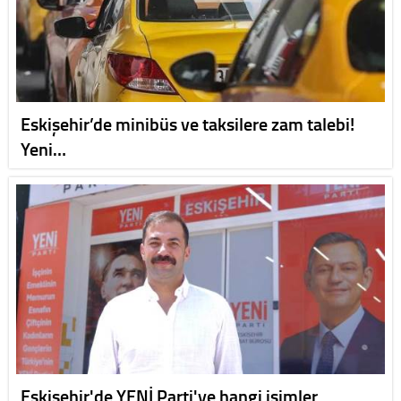
Eskişehir’de minibüs ve taksilere zam talebi!
Yeni…
Eskişehir'de YENİ Parti'ye hangi isimler