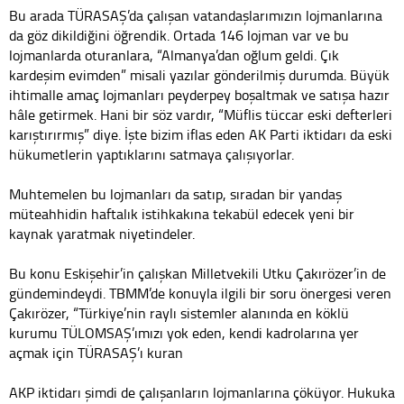
Bu arada TÜRASAŞ’da çalışan vatandaşlarımızın lojmanlarına
da göz dikildiğini öğrendik. Ortada 146 lojman var ve bu
lojmanlarda oturanlara, “Almanya’dan oğlum geldi. Çık
kardeşim evimden” misali yazılar gönderilmiş durumda. Büyük
ihtimalle amaç lojmanları peyderpey boşaltmak ve satışa hazır
hâle getirmek. Hani bir söz vardır, “Müflis tüccar eski defterleri
karıştırırmış” diye. İşte bizim iflas eden AK Parti iktidarı da eski
hükumetlerin yaptıklarını satmaya çalışıyorlar.
Muhtemelen bu lojmanları da satıp, sıradan bir yandaş
müteahhidin haftalık istihkakına tekabül edecek yeni bir
kaynak yaratmak niyetindeler.
Bu konu Eskişehir’in çalışkan Milletvekili Utku Çakırözer’in de
gündemindeydi. TBMM’de konuyla ilgili bir soru önergesi veren
Çakırözer, “Türkiye’nin raylı sistemler alanında en köklü
kurumu TÜLOMSAŞ’ımızı yok eden, kendi kadrolarına yer
açmak için TÜRASAŞ’ı kuran
AKP iktidarı şimdi de çalışanların lojmanlarına çöküyor. Hukuka