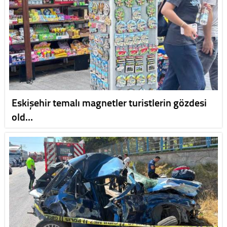
Eskişehir temalı magnetler turistlerin gözdesi
old…