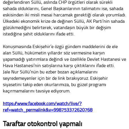
değerlendiren Süllü, aslında CHP örgütleri olarak sürekli
sahada olduklarını, Genel Başkanlarının talimatını ise, sahada
eskisinden iki misli mesai harcamak gerektiği olarak yorumladı.
Ülkedeki ekonomik krize de değinen Süllü, AK Parti’nin sahada
gözükmediğini belirterek, vatandaşın büyük bir değişim
istediğine şahit olduklarını ifade etti.
Konuşmasında Eskişehir’e özgü gündem maddelerini de ele
alan Süllü, hükümetin yıllardır söz vermesine karşın
yapamadığı yatırımlara değindi ve özellikle Devlet Hastanesi ve
Hava Hastanesi’nin satışlarına karşı çıktıklarını ifade etti.
Jale Nur Süllü’nün bu ezber bozan açıklamalarını
seyredemeyenler için bir de link bırakıyoruz. Eskişehir
siyasetini takip eden okurlarımıza, bu güzel programı
kaçırmamalarını tavsiye ediyorum.
https://www.facebook.com/watch/live/?
ref=watch_permalink&v=998753372620768
Taraftar otokontrol yapmalı