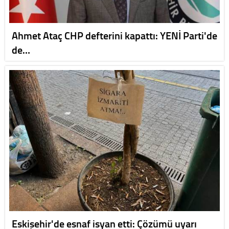
Ahmet Ataç CHP defterini kapattı: YENİ Parti'de
de…
Eskişehir'de esnaf isyan etti: Çözümü uyarı