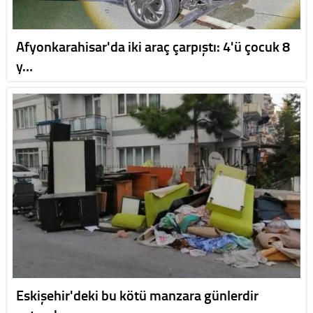
Afyonkarahisar'da iki araç çarpıştı: 4'ü çocuk 8
y…
Eskişehir'deki bu kötü manzara günlerdir