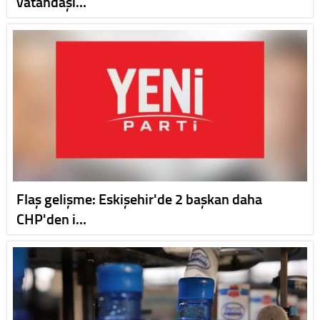
vatandaşı…
Flaş gelişme: Eskişehir'de 2 başkan daha
CHP'den i…