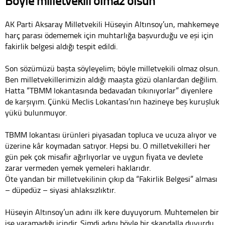
Böyle milletvekili olmaz olsun
AK Parti Aksaray Milletvekili Hüseyin Altınsoy’un, mahkemeye
harç parası ödememek için muhtarlığa başvurduğu ve eşi için
fakirlik belgesi aldığı tespit edildi.
Son sözümüzü başta söyleyelim; böyle milletvekili olmaz olsun.
Ben milletvekillerimizin aldığı maaşta gözü olanlardan değilim.
Hatta “TBMM lokantasında bedavadan tıkınıyorlar” diyenlere
de karşıyım. Çünkü Meclis Lokantası’nın hazineye beş kuruşluk
yükü bulunmuyor.
TBMM lokantası ürünleri piyasadan topluca ve ucuza alıyor ve
üzerine kâr koymadan satıyor. Hepsi bu. O milletvekilleri her
gün pek çok misafir ağırlıyorlar ve uygun fiyata ve devlete
zarar vermeden yemek yemeleri haklarıdır.
Öte yandan bir milletvekilinin çıkıp da “Fakirlik Belgesi” alması
– düpedüz – siyasi ahlaksızlıktır.
Hüseyin Altınsoy’un adını ilk kere duyuyorum. Muhtemelen bir
işe yaramadığı içindir. Şimdi adını böyle bir skandalla duyurdu.