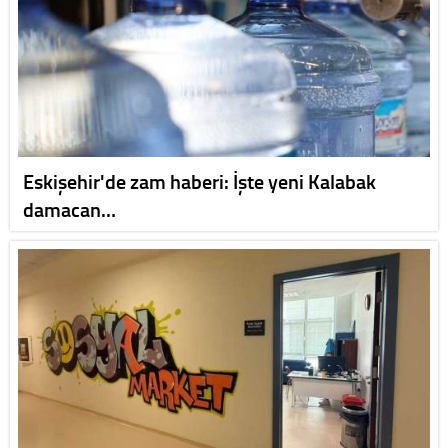
Eskişehir'de zam haberi: İşte yeni Kalabak
damacan…