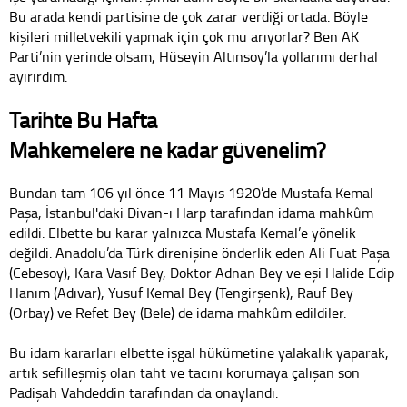
Bu arada kendi partisine de çok zarar verdiği ortada. Böyle
kişileri milletvekili yapmak için çok mu arıyorlar? Ben AK
Parti’nin yerinde olsam, Hüseyin Altınsoy’la yollarımı derhal
ayırırdım.
Tarihte Bu Hafta
Mahkemelere ne kadar güvenelim?
Bundan tam 106 yıl önce 11 Mayıs 1920’de Mustafa Kemal
Paşa, İstanbul'daki Divan-ı Harp tarafından idama mahkûm
edildi. Elbette bu karar yalnızca Mustafa Kemal’e yönelik
değildi. Anadolu’da Türk direnişine önderlik eden Ali Fuat Paşa
(Cebesoy), Kara Vasıf Bey, Doktor Adnan Bey ve eşi Halide Edip
Hanım (Adıvar), Yusuf Kemal Bey (Tengirşenk), Rauf Bey
(Orbay) ve Refet Bey (Bele) de idama mahkûm edildiler.
Bu idam kararları elbette işgal hükümetine yalakalık yaparak,
artık sefilleşmiş olan taht ve tacını korumaya çalışan son
Padişah Vahdeddin tarafından da onaylandı.