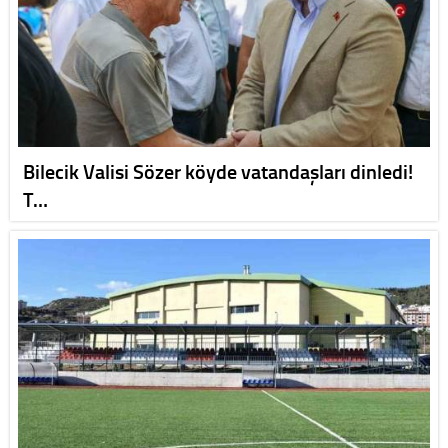
Bilecik Valisi Sözer köyde vatandaşları dinledi!
T…