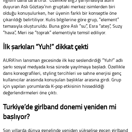
duyuran Aslı Göztaşı’nın gruptaki merkez isimlerden biri
olduğu konuşulurken, her üyenin farklı bir konseptle öne
çıkarıldığı belirtiliyor. Kulis bilgilerine göre grup, “element”
temasıyla oluşturuldu. Buna göre Aslı “su”, Esra “ateş”, Suzy
“hava”, Meri ise “toprak” elementiyle temsil ediliyor.
İlk şarkıları “Yuh!” dikkat çekti
AURA’nın lansman gecesinde ilk kez seslendirdiği “Yuh!” adlı
şarkı sosyal medyada kısa sürede yayılmaya başladı. Özellikle
dans koreografileri, styling tercihleri ve sahne enerjisi genç
kullanıcılar arasında konuşulan başlıklar arasına girdi. Grup
için yapılan yorumlarda K-pop etkisinin hissedildiği
değerlendirmeleri öne çıktı.
Türkiye’de girlband dönemi yeniden mi
başlıyor?
Son yıllarda dünya genelinde yeniden yükselişe geçen girlband