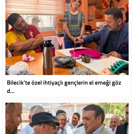
Bilecik’te özel ihtiyaçlı gençlerin el emeği göz
d…