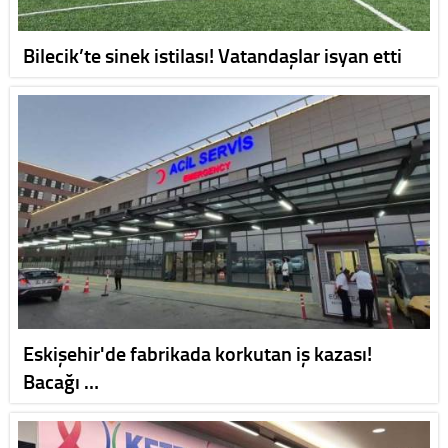
Bilecik’te sinek istilası! Vatandaşlar isyan etti
Eskişehir'de fabrikada korkutan iş kazası!
Bacağı …