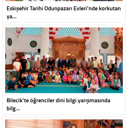
Eskişehir Tarihi Odunpazarı Evleri'nde korkutan
ya…
Bilecik'te öğrenciler dini bilgi yarışmasında
bilg…