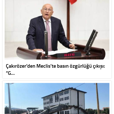
Çakırözer’den Meclis’te basın özgürlüğü çıkışı:
“G…