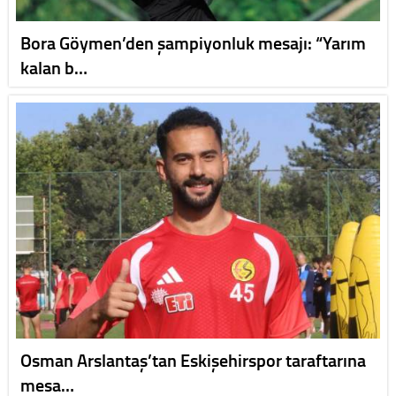
Bora Göymen’den şampiyonluk mesajı: “Yarım
kalan b…
Osman Arslantaş’tan Eskişehirspor taraftarına
mesa…