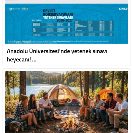
Anadolu Üniversitesi’nde yetenek sınavı
heyecanı! …