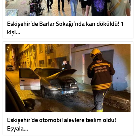
Eskişehir’de Barlar Sokağı’nda kan döküldü! 1
kişi…
Eskişehir’de otomobil alevlere teslim oldu!
Eşyala…