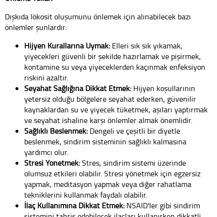
Dışkıda lökosit oluşumunu önlemek için alınabilecek bazı
önlemler şunlardır:
Hijyen Kurallarına Uymak:
Elleri sık sık yıkamak,
yiyecekleri güvenli bir şekilde hazırlamak ve pişirmek,
kontamine su veya yiyeceklerden kaçınmak enfeksiyon
riskini azaltır.
Seyahat Sağlığına Dikkat Etmek:
Hijyen koşullarının
yetersiz olduğu bölgelere seyahat ederken, güvenilir
kaynaklardan su ve yiyecek tüketmek, aşıları yaptırmak
ve seyahat ishaline karşı önlemler almak önemlidir.
Sağlıklı Beslenmek:
Dengeli ve çeşitli bir diyetle
beslenmek, sindirim sisteminin sağlıklı kalmasına
yardımcı olur.
Stresi Yönetmek:
Stres, sindirim sistemi üzerinde
olumsuz etkileri olabilir. Stresi yönetmek için egzersiz
yapmak, meditasyon yapmak veya diğer rahatlama
tekniklerini kullanmak faydalı olabilir.
İlaç Kullanımına Dikkat Etmek:
NSAID'ler gibi sindirim
sistemini tahriş edebilecek ilaçları kullanırken dikkatli