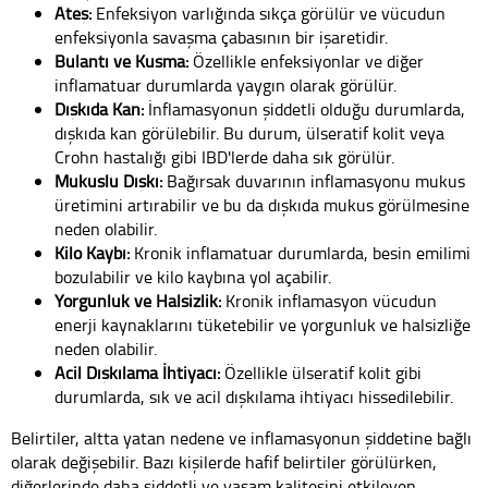
Ateş:
Enfeksiyon varlığında sıkça görülür ve vücudun
enfeksiyonla savaşma çabasının bir işaretidir.
Bulantı ve Kusma:
Özellikle enfeksiyonlar ve diğer
inflamatuar durumlarda yaygın olarak görülür.
Dışkıda Kan:
İnflamasyonun şiddetli olduğu durumlarda,
dışkıda kan görülebilir. Bu durum, ülseratif kolit veya
Crohn hastalığı gibi IBD'lerde daha sık görülür.
Mukuslu Dışkı:
Bağırsak duvarının inflamasyonu mukus
üretimini artırabilir ve bu da dışkıda mukus görülmesine
neden olabilir.
Kilo Kaybı:
Kronik inflamatuar durumlarda, besin emilimi
bozulabilir ve kilo kaybına yol açabilir.
Yorgunluk ve Halsizlik:
Kronik inflamasyon vücudun
enerji kaynaklarını tüketebilir ve yorgunluk ve halsizliğe
neden olabilir.
Acil Dışkılama İhtiyacı:
Özellikle ülseratif kolit gibi
durumlarda, sık ve acil dışkılama ihtiyacı hissedilebilir.
Belirtiler, altta yatan nedene ve inflamasyonun şiddetine bağlı
olarak değişebilir. Bazı kişilerde hafif belirtiler görülürken,
diğerlerinde daha şiddetli ve yaşam kalitesini etkileyen