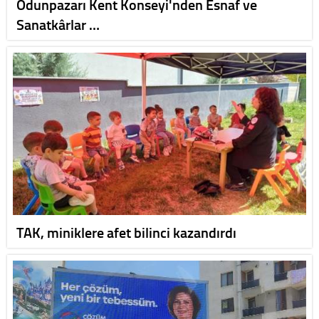
Odunpazarı Kent Konseyi'nden Esnaf ve
Sanatkârlar …
TAK, miniklere afet bilinci kazandırdı