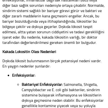
enfeksiyonlar, inflamatuar bağırsak hastalıkları (IBD) veya
diğer bazı sağlık sorunları nedeniyle ortaya çıkabilir. Normalde,
sindirim sistemi sağlıklı bir bariyer görevi görür ve bakteri ve
diğer zararlı maddelerin kana geçmesini engeller. Ancak, bu
bariyer bozulduğunda veya iltihaplandığında, lökositler bu
bölgeye çekilir ve dışkıya geçerler. Dışkıda lökosit tespit
edilmesi, altta yatan sorunun ciddiyetini ve tedavi gerekliliğini
işaret eder. Bu nedenle, kakada lökositin varlığı, bir doktor
tarafından değerlendirilmesi gereken önemli bir bulgudur.
Kakada Lökositin Olası Nedenleri
Dışkıda lökosit bulunmasının birçok potansiyel nedeni vardır.
En yaygın nedenler şunlardır:
Enfeksiyonlar:
Bakteriyel Enfeksiyonlar:
Salmonella, Shigella,
Campylobacter ve E. coli gibi bakteriler, sindirim
sistemine bulaşarak inflamasyona ve lökositlerin
dışkıya geçmesine neden olabilir. Bu enfeksiyonlar
genellikle kontamine yiyecek veya su yoluyla