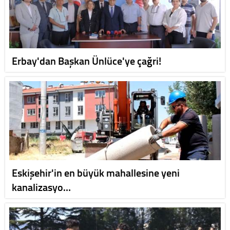
Erbay'dan Başkan Ünlüce'ye çağri!
Eskişehir'in en büyük mahallesine yeni
kanalizasyo…