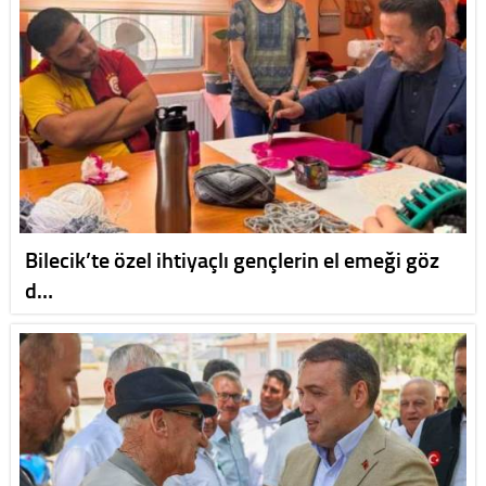
Bilecik’te özel ihtiyaçlı gençlerin el emeği göz
d…