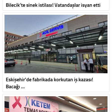
Bilecik’te sinek istilası! Vatandaşlar isyan etti
Eskişehir'de fabrikada korkutan iş kazası!
Bacağı …