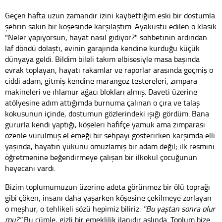
Geçen hafta uzun zamandır izini kaybettiğim eski bir dostumla
şehrin sakin bir köşesinde karşılaştım. Ayaküstü edilen o klasik
"Neler yapıyorsun, hayat nasıl gidiyor?" sohbetinin ardından
laf döndü dolaştı, evinin garajında kendine kurduğu küçük
dünyaya geldi. Bildim bileli takım elbisesiyle masa başında
evrak toplayan, hayatı rakamlar ve raporlar arasında geçmiş o
ciddi adam, gitmiş kendine marangoz testereleri, zımpara
makineleri ve ıhlamur ağacı blokları almış. Daveti üzerine
atölyesine adım attığımda burnuma çalınan o çıra ve talaş
kokusunun içinde, dostumun gözlerindeki ışığı gördüm. Bana
gururla kendi yaptığı, köşeleri hafifçe yamuk ama zımparası
özenle vurulmuş el emeği bir sehpayı gösterirken karşımda elli
yaşında, hayatın yükünü omuzlamış bir adam değil; ilk resmini
öğretmenine beğendirmeye çalışan bir ilkokul çocuğunun
heyecanı vardı.
Bizim toplumumuzun üzerine adeta görünmez bir ölü toprağı
gibi çöken, insanı daha yaşarken köşesine çekilmeye zorlayan
o meşhur, o tehlikeli sözü hepimiz biliriz:
"Bu yaştan sonra olur
mu?"
Bu cümle, gizli bir emeklilik ilanıdır aslında. Toplum bize