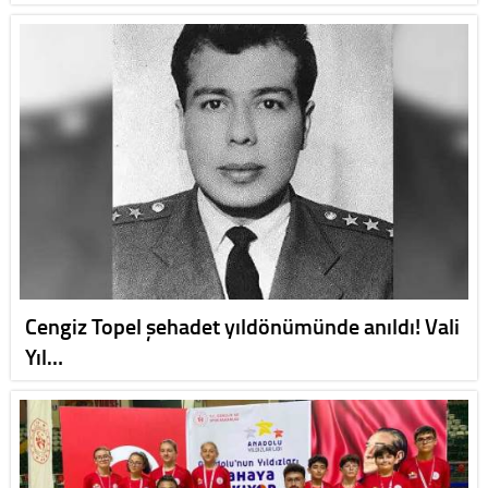
Cengiz Topel şehadet yıldönümünde anıldı! Vali
Yıl…