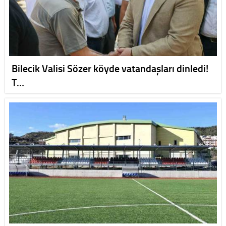
Bilecik Valisi Sözer köyde vatandaşları dinledi!
T…