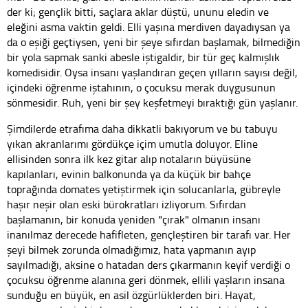
der ki; gençlik bitti, saçlara aklar düştü, ununu eledin ve
eleğini asma vaktin geldi. Elli yaşına merdiven dayadıysan ya
da o eşiği geçtiysen, yeni bir şeye sıfırdan başlamak, bilmediğin
bir yola sapmak sanki abesle iştigaldir, bir tür geç kalmışlık
komedisidir. Oysa insanı yaşlandıran geçen yılların sayısı değil,
içindeki öğrenme iştahının, o çocuksu merak duygusunun
sönmesidir. Ruh, yeni bir şey keşfetmeyi bıraktığı gün yaşlanır.
Şimdilerde etrafıma daha dikkatli bakıyorum ve bu tabuyu
yıkan akranlarımı gördükçe içim umutla doluyor. Eline
ellisinden sonra ilk kez gitar alıp notaların büyüsüne
kapılanları, evinin balkonunda ya da küçük bir bahçe
toprağında domates yetiştirmek için solucanlarla, gübreyle
haşır neşir olan eski bürokratları izliyorum. Sıfırdan
başlamanın, bir konuda yeniden "çırak" olmanın insanı
inanılmaz derecede hafifleten, gençleştiren bir tarafı var. Her
şeyi bilmek zorunda olmadığımız, hata yapmanın ayıp
sayılmadığı, aksine o hatadan ders çıkarmanın keyif verdiği o
çocuksu öğrenme alanına geri dönmek, ellili yaşların insana
sunduğu en büyük, en asil özgürlüklerden biri. Hayat,