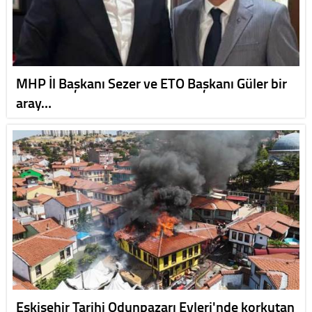
MHP İl Başkanı Sezer ve ETO Başkanı Güler bir
aray…
Eskişehir Tarihi Odunpazarı Evleri'nde korkutan