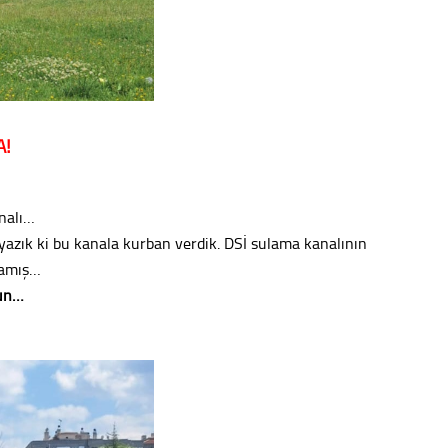
A!
nalı…
yazık ki bu kanala kurban verdik. DSİ sulama kanalının
lamış…
nun…