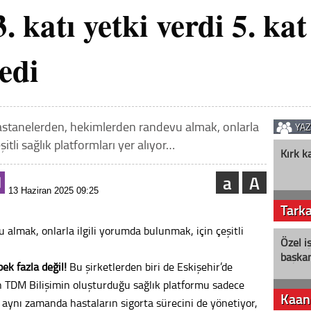
. katı yetki verdi 5. kat
edi
Hastanelerden, hekimlerden randevu almak, onlarla
YA
itli sağlık platformları yer alıyor…
Kırk k
a
A
13 Haziran 2025 09:25
Tark
almak, onlarla ilgili yorumda bulunmak, için çeşitli
Özel i
başkan
ek fazla değil!
Bu şirketlerden biri de Eskişehir’de
an TDM Bilişimin oluşturduğu sağlık platformu sadece
Kaan
 aynı zamanda hastaların sigorta sürecini de yönetiyor,