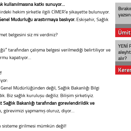
rak kullanılmasına katkı sunuyor…
Bırakı
irdeki hekim şirketle ilgili CİMER’e şikayette bulunuyor.
yazsın
 Genel Müdürlüğü araştırmaya başlıyor.
Eskişehir, Sağlık
Ümit
met belgesini siz mi verdiniz?
YENİ P
ü” tarafından çalışma belgesi verilmediği belirtiliyor ve
aleyht
formu kapatıyor…
alır?
Kere
z
!
iyor:
Nostalj
i Genel Müdürlüğünden değil, Sağlık Bakanlığı Bilgi
. Biz sağlık kuruluşu değiliz. Bilişim şirketiyiz.
t Sağlık Bakanlığı tarafından görevlendirildik ve
Seval
, görevimizi yapmamış oluruz, diyor…
Es Es’
n sisteme girilmesi mümkün değil!