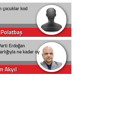
n çocuklar kod
 Polatbaş
arti Erdoğan
arlığıyla ne kadar oy
m Akyıl
iye ilgiliyiz!
 Erci
in yolu açık olsun