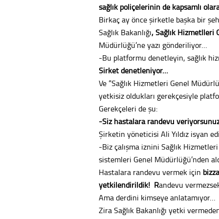
sağlık poliçelerinin de kapsamlı ola
Birkaç ay önce şirketle başka bir şeh
Sağlık Bakanlığı
, Sağlık Hizmetlleri
Müdürlüğü’ne yazı gönderiliyor…
-Bu platformu denetleyin, sağlık hiz
Şirket denetleniyor…
Ve “Sağlık Hizmetleri Genel Müdürlüğ
yetkisiz oldukları gerekçesiyle plat
Gerekçeleri de şu:
-Siz hastalara randevu veriyorsunu
Şirketin yöneticisi Ali Yıldız isyan ed
-Biz çalışma iznini Sağlık Hizmetler
sistemleri Genel Müdürlüğü’nden aldık
Hastalara randevu vermek için
bizza
yetkilendirildik! R
andevu vermezsek
Ama derdini kimseye anlatamıyor…
Zira Sağlık Bakanlığı yetki vermede