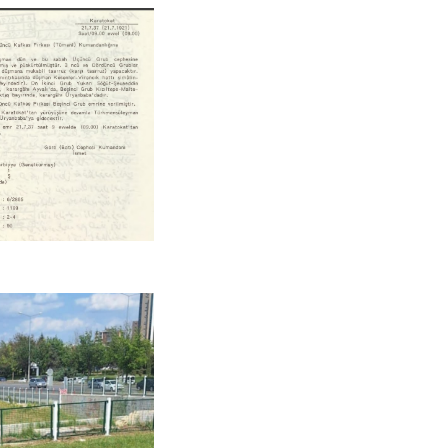
Uzm. 
Vatand
M. M
Hayır,
Seda