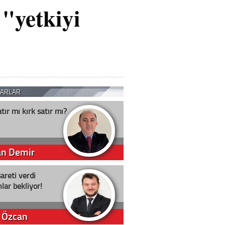
 "yetkiyi
ZARLAR
atır mı kırk satır mı?
an Demir
şareti verdi
lar bekliyor!
 Özcan