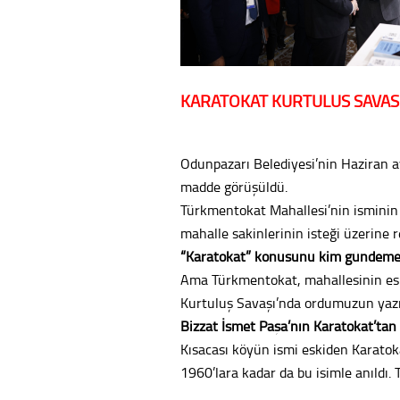
KARATOKAT KURTULUŞ SAVAŞ
Odunpazarı Belediyesi’nin Haziran ay
madde görüşüldü.
Türkmentokat Mahallesi’nin isminin
mahalle sakinlerinin isteği üzerine 
“Karatokat” konusunu kim gündeme g
Ama Türkmentokat, mahallesinin esk
Kurtuluş Savaşı’nda ordumuzun yazış
Bizzat İsmet Paşa’nın Karatokat’tan ç
Kısacası köyün ismi eskiden Karatok
1960’lara kadar da bu isimle anıldı