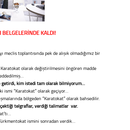
Sürdür
kültür
Konu
I
BELGELERİNDE KALDI!
2023 y
bekliy
ı meclis toplantısında pek de alışık olmadığımız bir
Tüli
 Karatokat olarak değiştirilmesini öngören madde
reddedilmiş…
Düşükl
etirdi, kim istedi tam olarak bilmiyorum…
i ismi “Karatokat” olarak geçiyor…
malarında bölgeden “Karatokat” olarak bahsedilir.
Op. D
ektiği telgraflar, verdiği talimatlar var.
at’tı…
Sağlığı
. Türkmentokat ismini sonradan verdik…