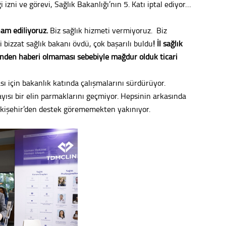
i izni ve görevi, Sağlık Bakanlığı’nın 5. Katı iptal ediyor…
Ahme
ham ediliyoruz.
Biz sağlık hizmeti vermiyoruz. Biz
 bizzat sağlık bakanı övdü, çok başarılı buldu
!
İl sağlık
Tepeba
den haberi olmaması sebebiyle mağdur olduk ticari
birliği
ulaşı
sı için bakanlık katında çalışmalarını sürdürüyor.
Fund
yısı bir elin parmaklarını geçmiyor. Hepsinin arkasında
 Eskişehir’den destek görememekten yakınıyor.
CHP’li
kazana
seçiml
Melt
Gürha
Eskişe
Döne
Rifat