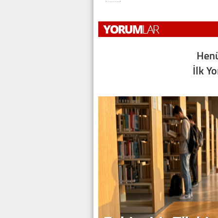
Henü
İlk Y