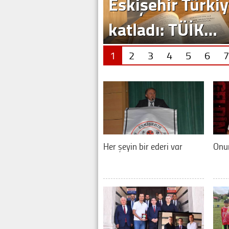
1
2
3
4
5
6
7
Her şeyin bir ederi var
Onur