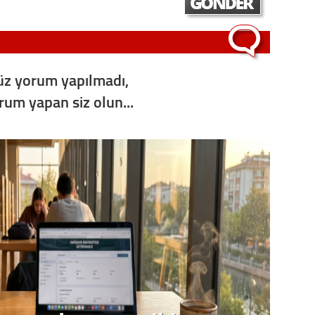
Op. D
Sağlığı
z yorum yapılmadı,
orum yapan siz olun...
Uzm. 
Vatand
M. M
Hayır,
Seda