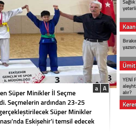
Sağlık
yeterl
Kaan
Bırakı
yazsın
Ümit
YENİ P
aleyht
a
A
en Süper Minikler İl Seçme
alır?
di. Seçmelerin ardından 23-25
Kere
erçekleştirilecek Süper Minikler
Nostalj
ası'nda Eskişehir'i temsil edecek