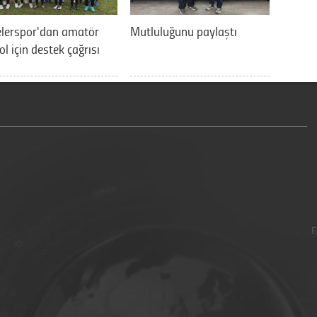
elerspor'dan amatör
Mutluluğunu paylaştı
ol için destek çağrısı
E