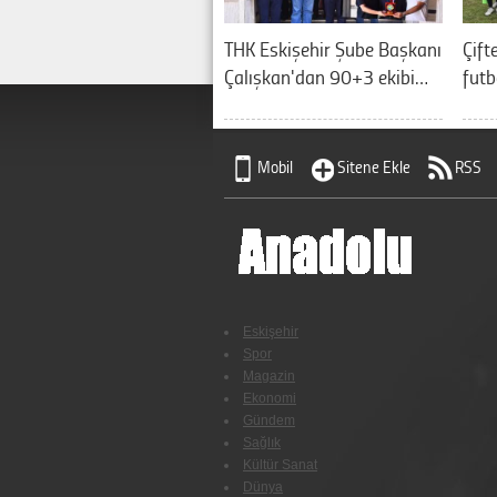
THK Eskişehir Şube Başkanı
Çift
Çalışkan'dan 90+3 ekibi…
futb
Mobil
Sitene Ekle
RSS
Eskişehir
Spor
Magazin
Ekonomi
Gündem
Sağlık
Kültür Sanat
Dünya