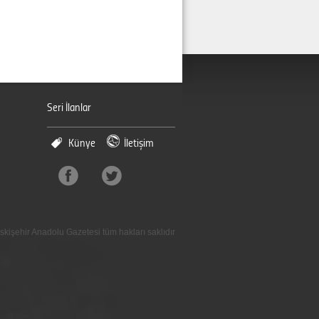
Seri İlanlar
Künye
İletişim
skişehir Anadolu Gazetesi tüm hakları saklıdır