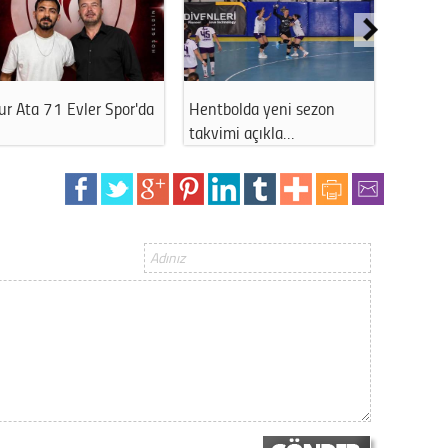
Gürha
Eskişe
Döne
Rifat
Çiftelerspor'dan amatör
Mutluluğunu paylaştı
futbol için…
Sürdür
kültür
Konu
2023 y
bekliy
Tüli
Düşükl