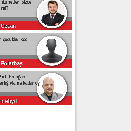
 hizmetleri sizce
i mi?
 Özcan
n çocuklar kod
 Polatbaş
arti Erdoğan
arlığıyla ne kadar oy
m Akyıl
iye ilgiliyiz!