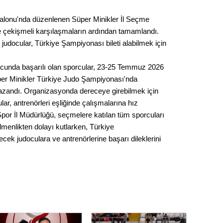
Seval
Salonu'nda düzenlenen Süper Minikler İl Seçme
e çekişmeli karşılaşmaların ardından tamamlandı.
Es Es’
judocular, Türkiye Şampiyonası bileti alabilmek için
ucunda başarılı olan sporcular, 23-25 Temmuz 2026
Ahme
üper Minikler Türkiye Judo Şampiyonası'nda
kazandı. Organizasyonda dereceye girebilmek için
Tepeba
lar, antrenörleri eşliğinde çalışmalarına hız
birliği
por İl Müdürlüğü, seçmelere katılan tüm sporcuları
ulaşı
lmenlikten dolayı kutlarken, Türkiye
Fund
k judoculara ve antrenörlerine başarı dileklerini
CHP’li
kazana
seçiml
Melt