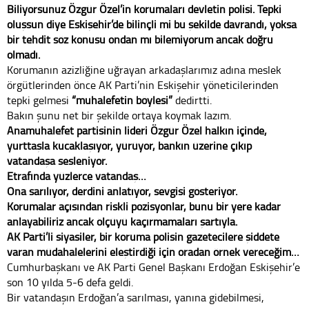
Biliyorsunuz Özgür Özel’in korumaları devletin polisi. Tepki
oluşsun diye Eskişehir’de bilinçli mi bu şekilde davrandı, yoksa
bir tehdit söz konusu ondan mı bilemiyorum ancak doğru
olmadı.
Korumanın azizliğine uğrayan arkadaşlarımız adına meslek
örgütlerinden önce AK Parti’nin Eskişehir yöneticilerinden
tepki gelmesi
“muhalefetin böylesi”
dedirtti.
Bakın şunu net bir şekilde ortaya koymak lazım.
Anamuhalefet partisinin lideri Özgür Özel halkın içinde,
yurttaşla kucaklaşıyor, yürüyor, bankın üzerine çıkıp
vatandaşa sesleniyor.
Etrafında yüzlerce vatandaş…
Ona sarılıyor, derdini anlatıyor, sevgisi gösteriyor.
Korumalar açısından riskli pozisyonlar, bunu bir yere kadar
anlayabiliriz ancak ölçüyü kaçırmamaları şartıyla.
AK Parti’li siyasiler, bir koruma polisin gazetecilere şiddete
varan müdahalelerini eleştirdiği için oradan örnek vereceğim…
Cumhurbaşkanı ve AK Parti Genel Başkanı Erdoğan Eskişehir’e
son 10 yılda 5-6 defa geldi.
Bir vatandaşın Erdoğan’a sarılması, yanına gidebilmesi,