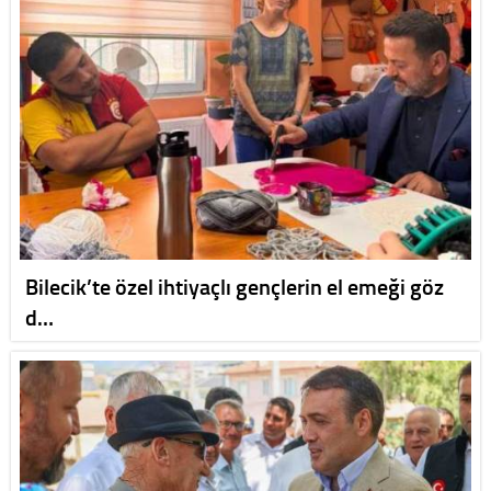
Bilecik’te özel ihtiyaçlı gençlerin el emeği göz
d…