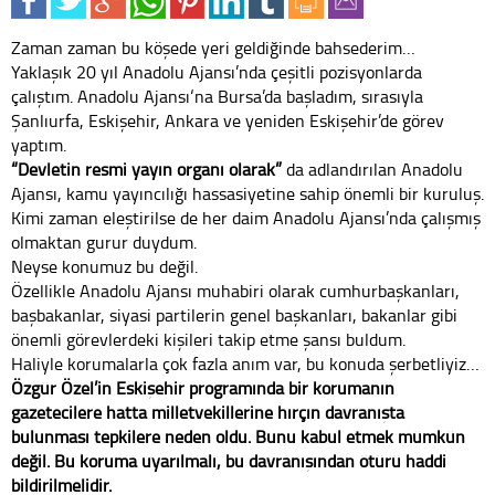
Zaman zaman bu köşede yeri geldiğinde bahsederim…
Yaklaşık 20 yıl Anadolu Ajansı’nda çeşitli pozisyonlarda
çalıştım. Anadolu Ajansı‘na Bursa’da başladım, sırasıyla
Şanlıurfa, Eskişehir, Ankara ve yeniden Eskişehir’de görev
yaptım.
“Devletin resmi yayın organı olarak”
da adlandırılan Anadolu
Ajansı, kamu yayıncılığı hassasiyetine sahip önemli bir kuruluş.
Kimi zaman eleştirilse de her daim Anadolu Ajansı’nda çalışmış
olmaktan gurur duydum.
Neyse konumuz bu değil.
Özellikle Anadolu Ajansı muhabiri olarak cumhurbaşkanları,
başbakanlar, siyasi partilerin genel başkanları, bakanlar gibi
önemli görevlerdeki kişileri takip etme şansı buldum.
Haliyle korumalarla çok fazla anım var, bu konuda şerbetliyiz…
Özgür Özel’in Eskişehir programında bir korumanın
gazetecilere hatta milletvekillerine hırçın davranışta
bulunması tepkilere neden oldu. Bunu kabul etmek mümkün
değil. Bu koruma uyarılmalı, bu davranışından ötürü haddi
bildirilmelidir.