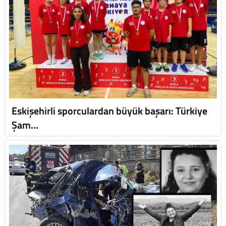
Eskişehirli sporculardan büyük başarı: Türkiye
Şam…