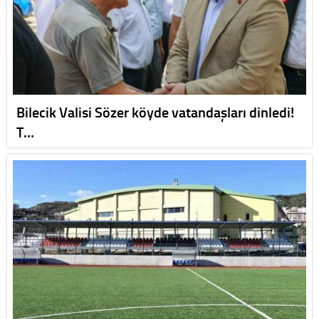
Bilecik Valisi Sözer köyde vatandaşları dinledi!
T…