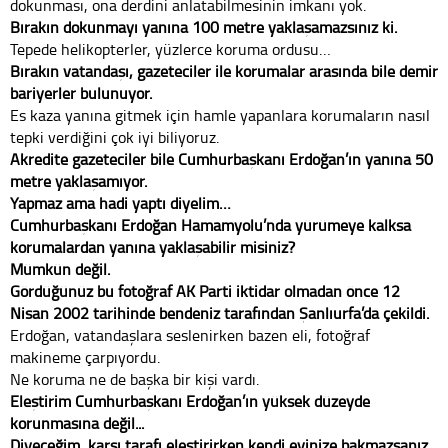
dokunması, ona derdini anlatabilmesinin imkanı yok.
Bırakın dokunmayı yanına 100 metre yaklaşamazsınız ki.
Tepede helikopterler, yüzlerce koruma ordusu…
Bırakın vatandaşı, gazeteciler ile korumalar arasında bile demir
bariyerler bulunuyor.
Es kaza yanına gitmek için hamle yapanlara korumaların nasıl
tepki verdiğini çok iyi biliyoruz.
Akredite gazeteciler bile Cumhurbaşkanı Erdoğan’ın yanına 50
metre yaklaşamıyor.
Yapmaz ama hadi yaptı diyelim…
Cumhurbaşkanı Erdoğan Hamamyolu’nda yürümeye kalksa
korumalardan yanına yaklaşabilir misiniz?
Mümkün değil.
Gördüğünüz bu fotoğraf AK Parti iktidar olmadan önce 12
Nisan 2002 tarihinde bendeniz tarafından Şanlıurfa’da çekildi.
Erdoğan, vatandaşlara seslenirken bazen eli, fotoğraf
makineme çarpıyordu.
Ne koruma ne de başka bir kişi vardı.
Eleştirim Cumhurbaşkanı Erdoğan’ın yüksek düzeyde
korunmasına değil...
Diyeceğim, karşı tarafı eleştirirken kendi evinize bakmazsanız