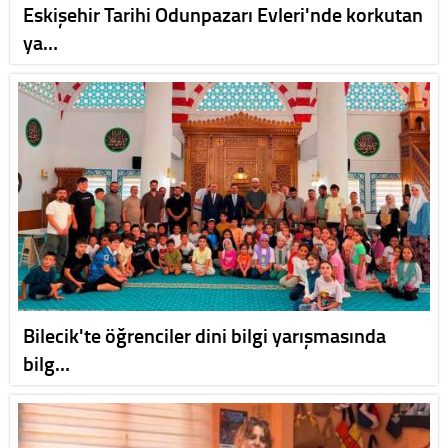
Eskişehir Tarihi Odunpazarı Evleri'nde korkutan
ya…
Bilecik'te öğrenciler dini bilgi yarışmasında
bilg…