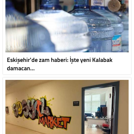
Eskişehir'de zam haberi: İşte yeni Kalabak
damacan…