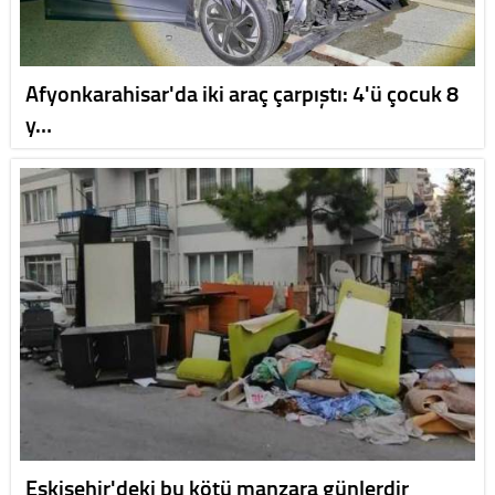
Afyonkarahisar'da iki araç çarpıştı: 4'ü çocuk 8
y…
Eskişehir'deki bu kötü manzara günlerdir