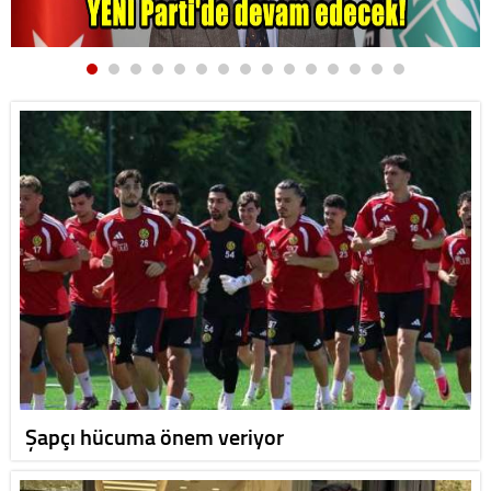
Şapçı hücuma önem veriyor