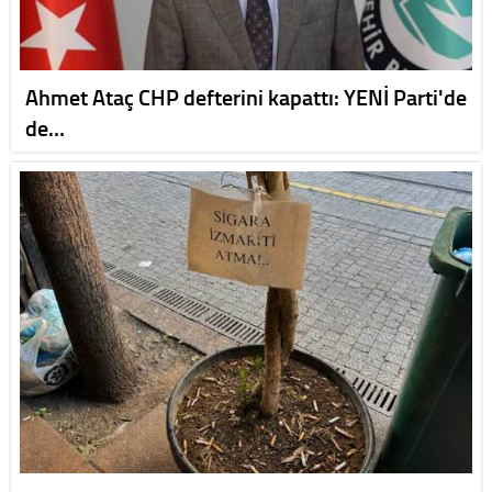
Ahmet Ataç CHP defterini kapattı: YENİ Parti'de
de…