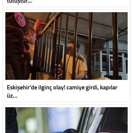
tutuştur…
Eskişehir’de ilginç olay! camiye girdi, kapılar
üz…