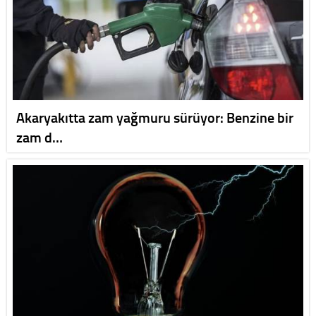
Akaryakıtta zam yağmuru sürüyor: Benzine bir
zam d…