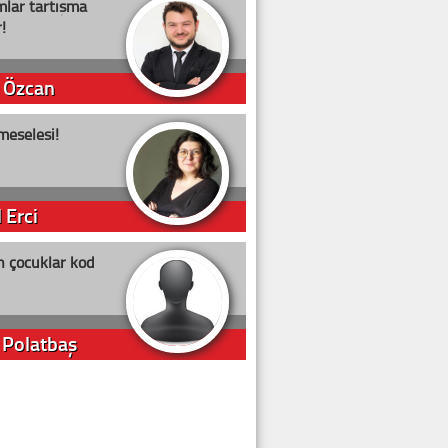
lar tartışma
!
 Özcan
meselesi!
 Erci
n çocuklar kod
 Polatbaş
arti Erdoğan
arlığıyla ne kadar oy