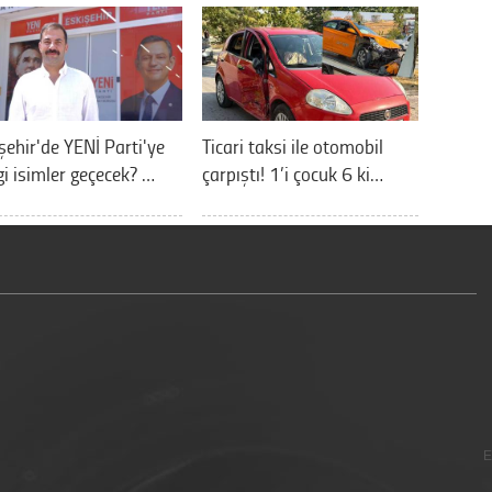
şehir'de YENİ Parti'ye
Ticari taksi ile otomobil
i isimler geçecek? …
çarpıştı! 1’i çocuk 6 ki…
E