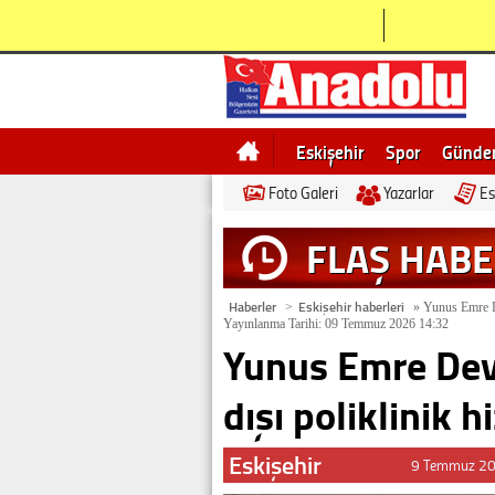
Eskişehir
Spor
Günd
Foto Galeri
Yazarlar
Es
Bilecik
Ne demek
Esk
FLAŞ HAB
Haberler
Eskişehir haberleri
>
»
Yunus Emre De
Yayınlanma Tarihi: 09 Temmuz 2026 14:32
Yunus Emre Dev
dışı poliklinik h
Eskişehir
9 Temmuz 20