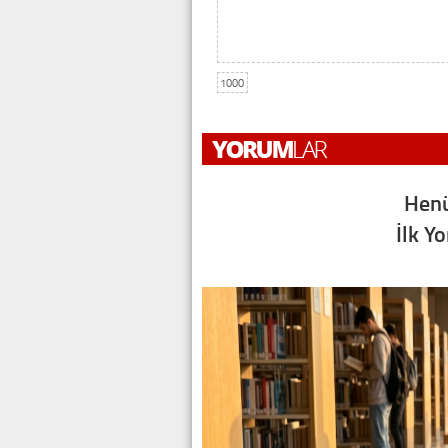
1000
Henü
İlk Y