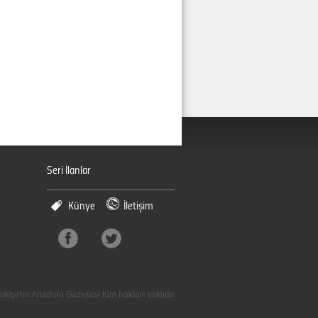
Seri İlanlar
Künye
İletişim
skişehir Anadolu Gazetesi tüm hakları saklıdır