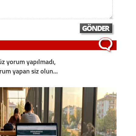
Op. D
Sağlığı
Uzm. 
z yorum yapılmadı,
Vatand
orum yapan siz olun...
M. M
Hayır,
Seda