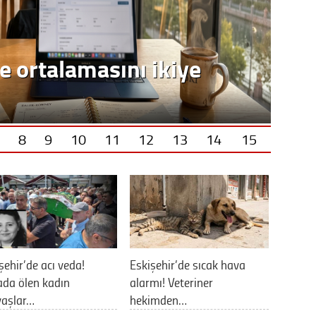
8
9
10
11
12
13
14
15
şehir’de acı veda!
Eskişehir’de sıcak hava
da ölen kadın
alarmı! Veteriner
yaşlar…
hekimden…