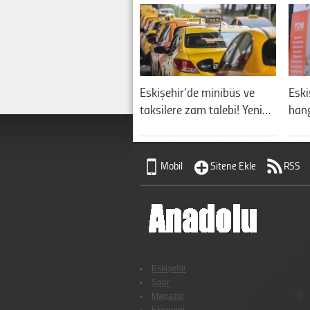
Eskişehir’de minibüs ve
Eski
taksilere zam talebi! Yeni…
hang
Mobil
Sitene Ekle
RSS
Eskişehir
Spor
Magazin