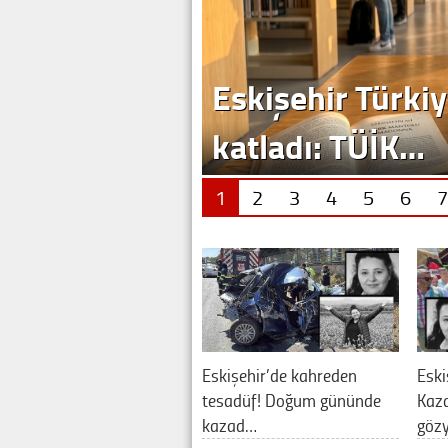
1
2
3
4
5
6
7
Eskişehir’de kahreden
Eski
tesadüf! Doğum gününde
Kaza
kazad…
göz