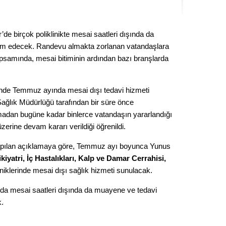
Kere
e birçok poliklinikte mesai saatleri dışında da
Es Es’
am edecek. Randevu almakta zorlanan vatandaşlara
psamında, mesai bitiminin ardından bazı branşlarda
Ahme
nde Temmuz ayında mesai dışı tedavi hizmeti
Tepeba
. Sağlık Müdürlüğü tarafından bir süre önce
birliği
madan bugüne kadar binlerce vatandaşın yararlandığı
ulaşı
zerine devam kararı verildiği öğrenildi.
Fund
yapılan açıklamaya göre, Temmuz ayı boyunca Yunus
kiyatri, İç Hastalıkları, Kalp ve Damar Cerrahisi,
CHP’li
iniklerinde mesai dışı sağlık hizmeti sunulacak.
kazana
seçiml
arda mesai saatleri dışında da muayene ve tedavi
k.
Melt