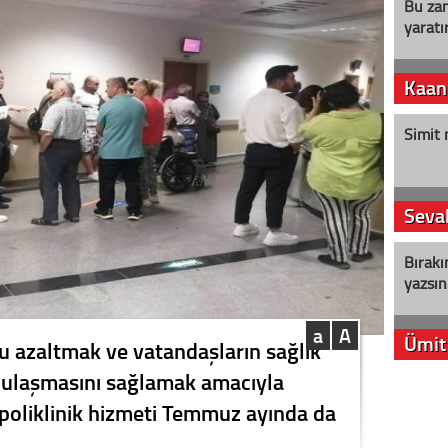
Bu zam
yaratır
Kaan
Simit 
Seval
Bırakı
yazsın
a
A
Ümit
azaltmak ve vatandaşların sağlık
 ulaşmasını sağlamak amacıyla
YENİ P
poliklinik hizmeti Temmuz ayında da
aleyht
alır?