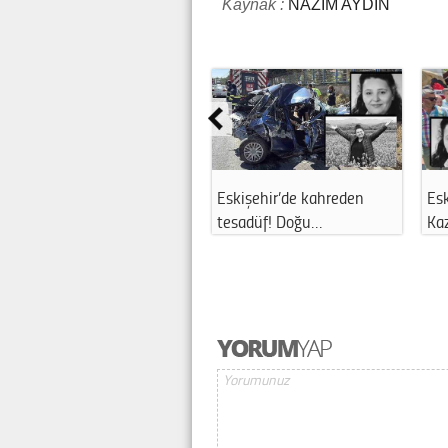
Kaynak :
NAZIM AYDIN
Eskişehir’de sıcak hava
Eskişehir’de minibüs ve
Esk
alarmı! Vet…
taksilere z…
ha