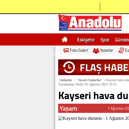
Eskişehir
Spor
Günd
Foto Galeri
Yazarlar
Es
Bilecik
Ne demek
Esk
FLAŞ HAB
Haberler
Yaşam haberleri
>
»
Kayseri hava du
Yayınlanma Tarihi: 01 Ağustos 2025 10:21
Kayseri hava d
Yaşam
1 Ağustos 2