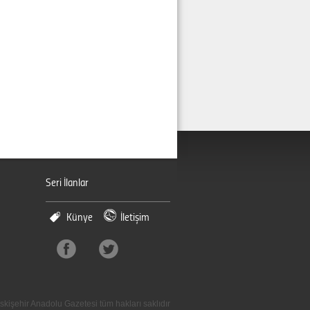
Seri İlanlar
Künye
İletişim
skişehir Anadolu Gazetesi tüm hakları saklıdır