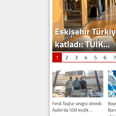
Eskişehir Türkiy
katladı: TÜİK…
1
2
3
4
5
6
7
Ferdi Tayfur sevgisi ölmedi:
Bay
Aydın’da 500 kişilik …
Burs