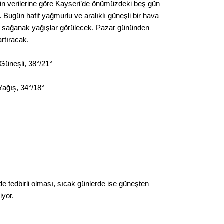
ün verilerine göre Kayseri’de önümüzdeki beş gün
Kere
Bugün hafif yağmurlu ve aralıklı güneşli bir hava
lü sağanak yağışlar görülecek. Pazar gününden
Es Es’
artıracak.
 Güneşli, 38°/21°
Ahme
Yağış, 34°/18°
Tepeba
birliği
ulaşı
Fund
CHP’li
kazana
seçiml
de tedbirli olması, sıcak günlerde ise güneşten
iyor.
Melt