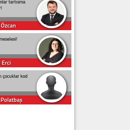
lar tartışma
!
 Özcan
meselesi!
 Erci
n çocuklar kod
 Polatbaş
arti Erdoğan
arlığıyla ne kadar oy