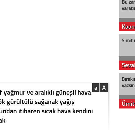
Bu zam
yaratır
Kaan
Simit 
Seval
Bırakı
yazsın
a
A
f yağmur ve aralıklı güneşli hava
gök gürültülü sağanak yağış
Ümit
undan itibaren sıcak hava kendini
YENİ P
ak
aleyht
alır?