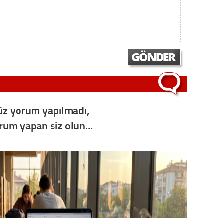
Op. D
Sağlığı
Uzm. 
Vatand
z yorum yapılmadı,
orum yapan siz olun...
M. M
Hayır,
Seda