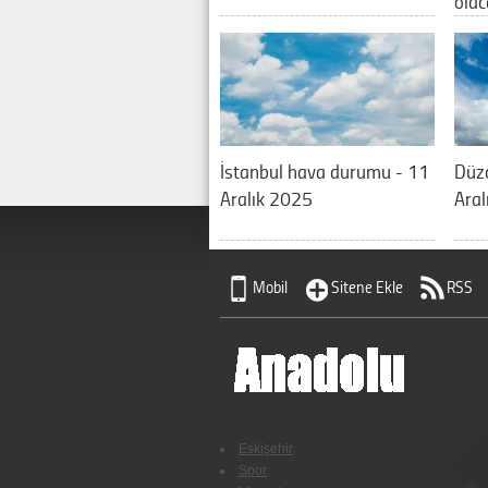
olac
İstanbul hava durumu - 11
Düz
Aralık 2025
Aral
Mobil
Sitene Ekle
RSS
Eskişehir
Spor