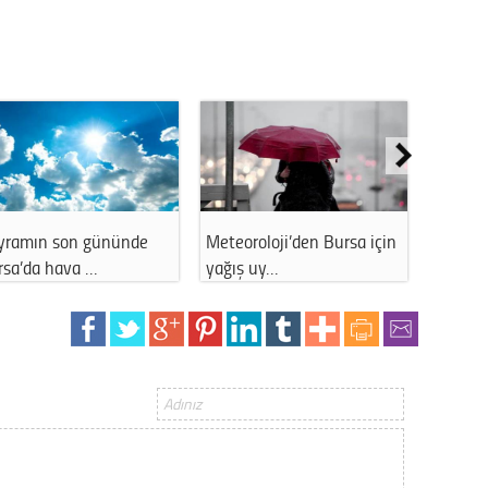
Gürha
Eskişe
Döne
Rifat
Sürdür
kültür
Konu
yramın son gününde
Meteoroloji’den Bursa için
İstanb
rsa’da hava …
yağış uy…
11 Ara
2023 y
bekliy
Tüli
Düşükl