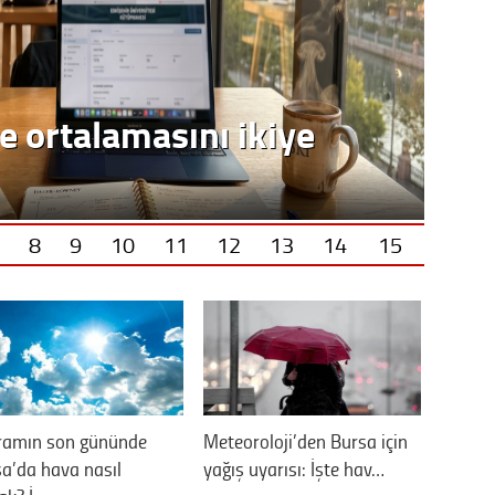
e ortalamasını ikiye
8
9
10
11
12
13
14
15
ramın son gününde
Meteoroloji’den Bursa için
a’da hava nasıl
yağış uyarısı: İşte hav…