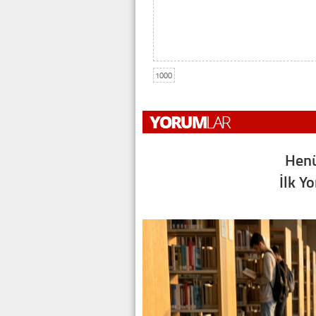
1000
Henü
İlk Y