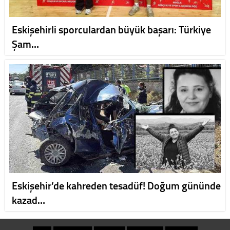
Eskişehirli sporculardan büyük başarı: Türkiye
Şam…
Eskişehir’de kahreden tesadüf! Doğum gününde
kazad…