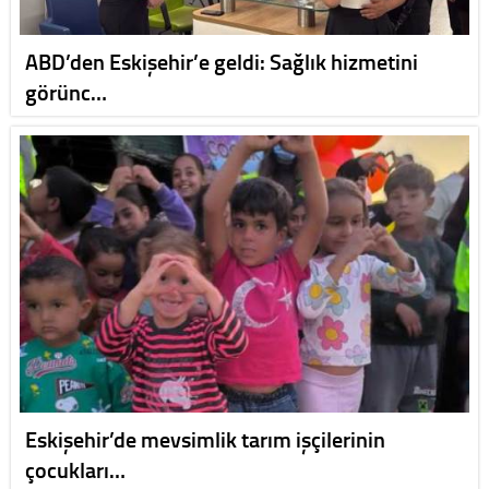
ABD’den Eskişehir’e geldi: Sağlık hizmetini
görünc…
Eskişehir’de mevsimlik tarım işçilerinin
çocukları…