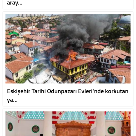
aray…
Eskişehir Tarihi Odunpazarı Evleri'nde korkutan
ya…