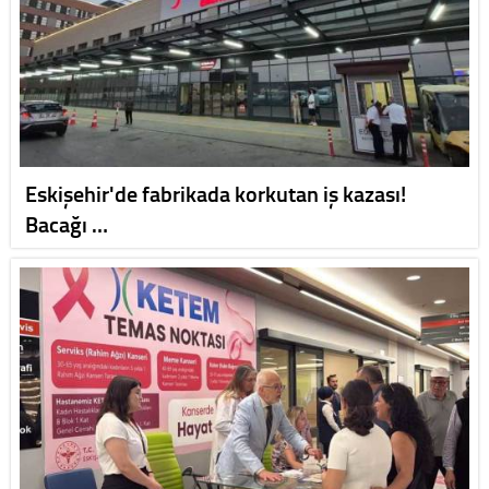
Eskişehir'de fabrikada korkutan iş kazası!
Bacağı …