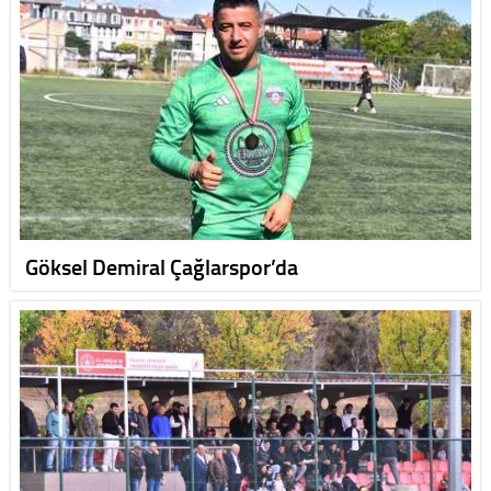
Göksel Demiral Çağlarspor’da