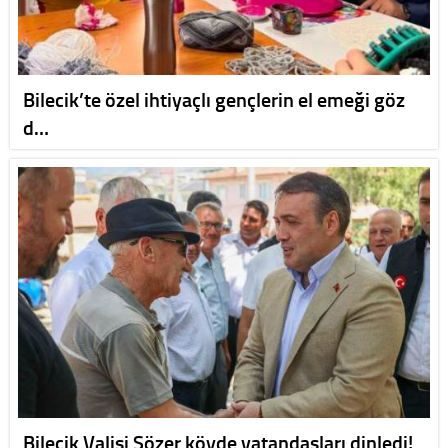
Bilecik’te özel ihtiyaçlı gençlerin el emeği göz
d…
Bilecik Valisi Sözer köyde vatandaşları dinledi!