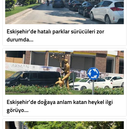
Eskişehir'de hatalı parklar sürücüleri zor
durumda…
Eskişehir'de doğaya anlam katan heykel ilgi
görüyo…