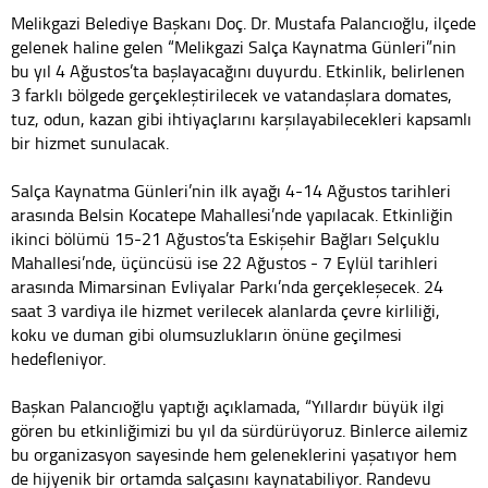
Melikgazi Belediye Başkanı Doç. Dr. Mustafa Palancıoğlu, ilçede
gelenek haline gelen “Melikgazi Salça Kaynatma Günleri”nin
bu yıl 4 Ağustos’ta başlayacağını duyurdu. Etkinlik, belirlenen
3 farklı bölgede gerçekleştirilecek ve vatandaşlara domates,
tuz, odun, kazan gibi ihtiyaçlarını karşılayabilecekleri kapsamlı
bir hizmet sunulacak.
Salça Kaynatma Günleri’nin ilk ayağı 4-14 Ağustos tarihleri
arasında Belsin Kocatepe Mahallesi’nde yapılacak. Etkinliğin
ikinci bölümü 15-21 Ağustos’ta Eskişehir Bağları Selçuklu
Mahallesi’nde, üçüncüsü ise 22 Ağustos - 7 Eylül tarihleri
arasında Mimarsinan Evliyalar Parkı’nda gerçekleşecek. 24
saat 3 vardiya ile hizmet verilecek alanlarda çevre kirliliği,
koku ve duman gibi olumsuzlukların önüne geçilmesi
hedefleniyor.
Başkan Palancıoğlu yaptığı açıklamada, “Yıllardır büyük ilgi
gören bu etkinliğimizi bu yıl da sürdürüyoruz. Binlerce ailemiz
bu organizasyon sayesinde hem geleneklerini yaşatıyor hem
de hijyenik bir ortamda salçasını kaynatabiliyor. Randevu