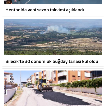
Hentbolda yeni sezon takvimi açıklandı
Bilecik'te 30 dönümlük buğday tarlası kül oldu