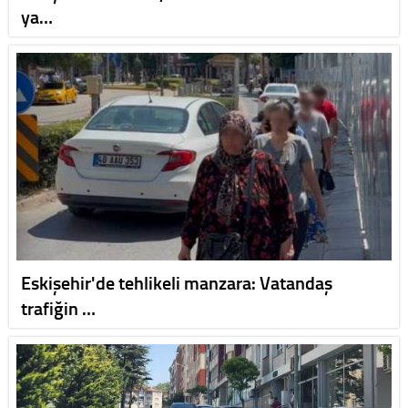
ya…
Eskişehir'de tehlikeli manzara: Vatandaş
trafiğin …