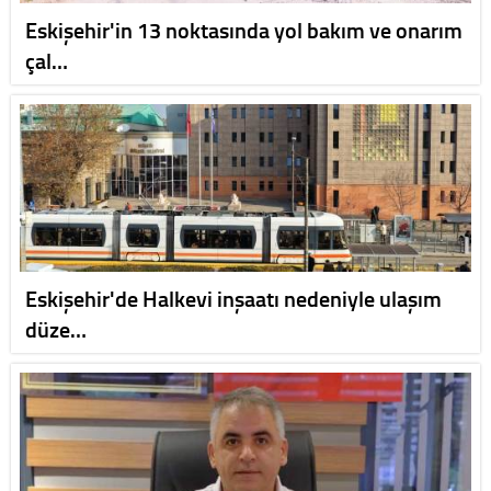
Eskişehir'in 13 noktasında yol bakım ve onarım
çal…
Eskişehir'de Halkevi inşaatı nedeniyle ulaşım
düze…