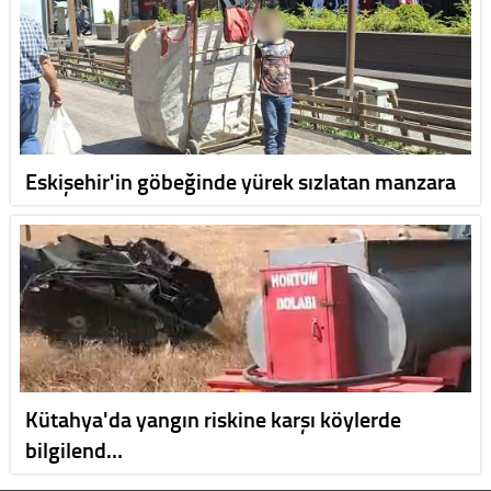
Eskişehir'in göbeğinde yürek sızlatan manzara
Kütahya'da yangın riskine karşı köylerde
bilgilend…