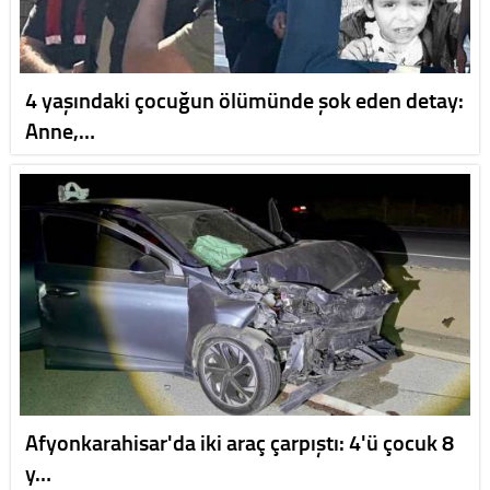
4 yaşındaki çocuğun ölümünde şok eden detay:
Anne,…
Afyonkarahisar'da iki araç çarpıştı: 4'ü çocuk 8
y…