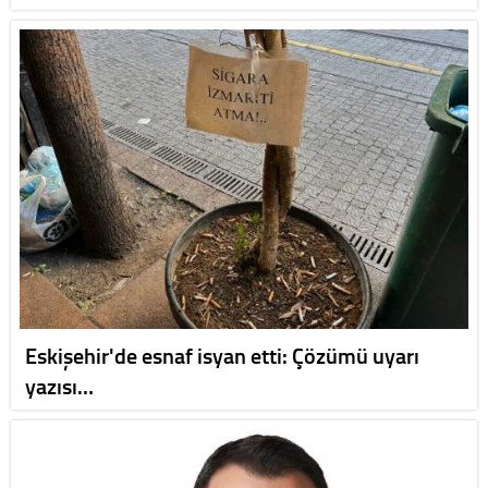
Eskişehir'de esnaf isyan etti: Çözümü uyarı
yazısı…