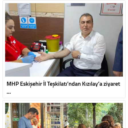
MHP Eskişehir İl Teşkilatı’ndan Kızılay’a ziyaret
…