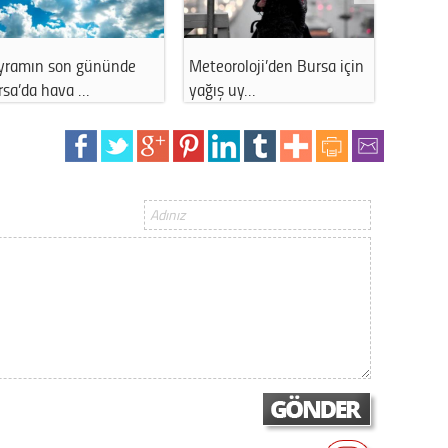
Gürha
Eskişe
Döne
yramın son gününde
Meteoroloji’den Bursa için
İstanb
Rifat
rsa’da hava …
yağış uy…
11 Ara
Sürdür
kültür
Konu
2023 y
bekliy
Tüli
Düşükl