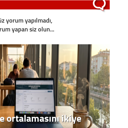
Op. D
z yorum yapılmadı,
Sağlığı
orum yapan siz olun...
Uzm. 
Vatand
M. M
Hayır,
e ortalamasını ikiye
Seda