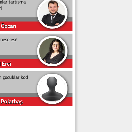
lar tartışma
!
 Özcan
meselesi!
 Erci
n çocuklar kod
 Polatbaş
arti Erdoğan
arlığıyla ne kadar oy