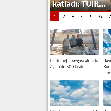
katladı: TÜİK…
1
2
3
4
5
6
7
Ferdi Tayfur sevgisi ölmedi:
Bay
Aydın’da 500 kişilik …
Burs
olac