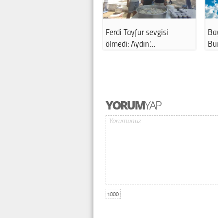
Ferdi Tayfur sevgisi
Ba
ölmedi: Aydın’…
Bu
1000