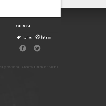
Seri İlanlar
Künye
İletişim
skişehir Anadolu Gazetesi tüm hakları saklıdır