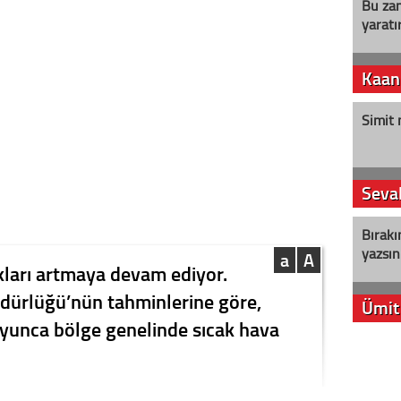
Bu zam
yaratır
Kaan
Simit 
Seval
Bırakı
yazsın
a
A
kları artmaya devam ediyor.
dürlüğü’nün tahminlerine göre,
Ümit
unca bölge genelinde sıcak hava
YENİ P
aleyht
alır?