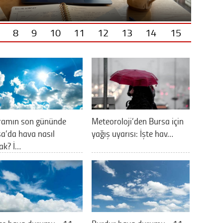
8
9
10
11
12
13
14
15
ramın son gününde
Meteoroloji’den Bursa için
a’da hava nasıl
yağış uyarısı: İşte hav…
ak? İ…