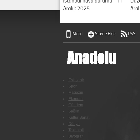
İstanbul hava durumu - 11
Düz
Aralık 2025
Aral
Mobil
Sitene Ekle
RSS
Eskişehir
Spor
Magazin
Ekonomi
Gündem
Sağlık
Kültür Sanat
Dünya
Teknoloji
Biyografi