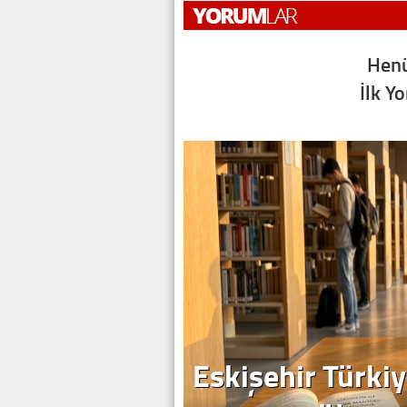
Henü
İlk Y
Eskişehir Türkiy