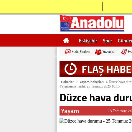
Eskişehir
Spor
Günd
Foto Galeri
Yazarlar
Es
Bilecik
Ne demek
Esk
FLAŞ HAB
Haberler
Yaşam haberleri
>
»
Düzce hava dur
Yayınlanma Tarihi: 25 Temmuz 2025 10:15
Düzce hava du
Yaşam
25 Temmuz 20