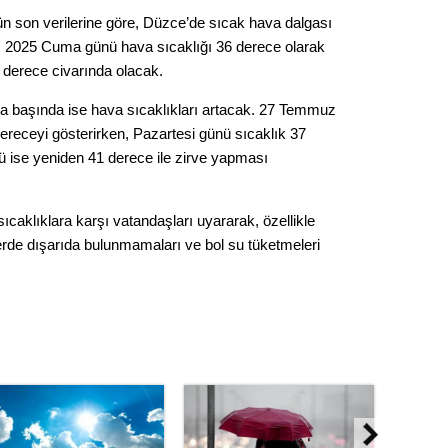
Kere
n son verilerine göre, Düzce’de sıcak hava dalgası
z 2025 Cuma günü hava sıcaklığı 36 derece olarak
Es Es’
5 derece civarında olacak.
a başında ise hava sıcaklıkları artacak. 27 Temmuz
receyi gösterirken, Pazartesi günü sıcaklık 37
Ahme
ü ise yeniden 41 derece ile zirve yapması
Tepeba
birliği
ıcaklıklara karşı vatandaşları uyararak, özellikle
ulaşı
rde dışarıda bulunmamaları ve bol su tüketmeleri
Fund
CHP’li
kazana
seçiml
Melt