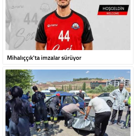
Mihalıççık'ta imzalar sürüyor