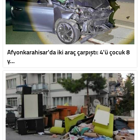
Afyonkarahisar'da iki araç çarpıştı: 4'ü çocuk 8
y…