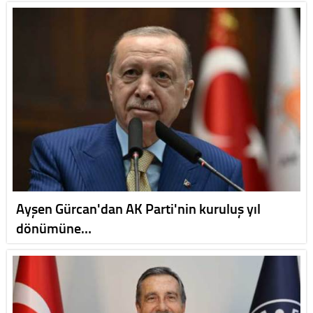
Ayşen Gürcan'dan AK Parti'nin kuruluş yıl
dönümüne…