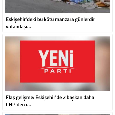
Eskişehir'deki bu kötü manzara günlerdir
vatandaşı…
Flaş gelişme: Eskişehir'de 2 başkan daha
CHP'den i…