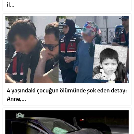
il…
4 yaşındaki çocuğun ölümünde şok eden detay:
Anne,…