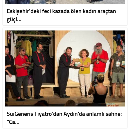
Eskişehir'deki feci kazada ölen kadın araçtan
güçl…
SuiGeneris Tiyatro’dan Aydın’da anlamlı sahne:
“Ca…