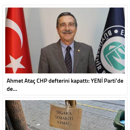
Ahmet Ataç CHP defterini kapattı: YENİ Parti'de
de…