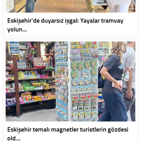
Eskişehir'de duyarsız işgal: Yayalar tramvay
yolun…
Eskişehir temalı magnetler turistlerin gözdesi
old…