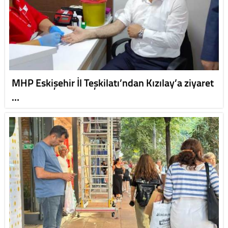
MHP Eskişehir İl Teşkilatı’ndan Kızılay’a ziyaret
…