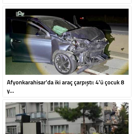
Afyonkarahisar'da iki araç çarpıştı: 4'ü çocuk 8
y…