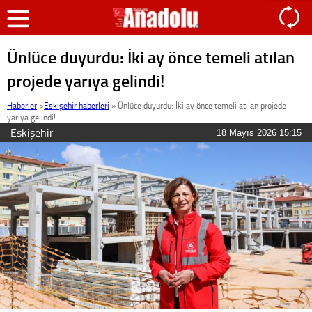
Ünlüce duyurdu: İki ay önce temeli atılan
projede yarıya gelindi!
Haberler
>
Eskişehir haberleri
»
Ünlüce duyurdu: İki ay önce temeli atılan projede
yarıya gelindi!
Eskişehir
18 Mayıs 2026 15:15