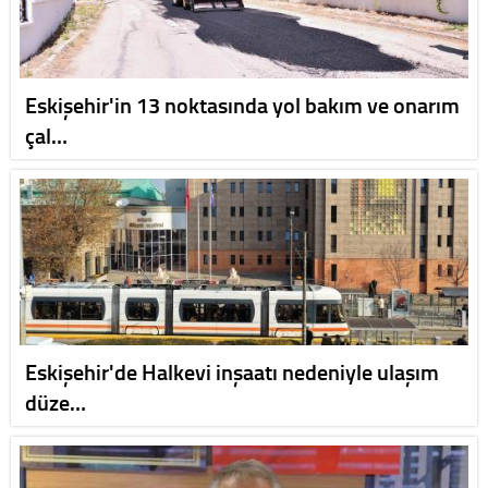
Eskişehir'in 13 noktasında yol bakım ve onarım
çal…
Eskişehir'de Halkevi inşaatı nedeniyle ulaşım
düze…