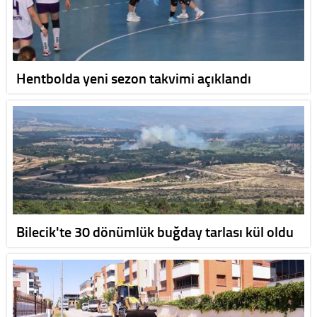
Hentbolda yeni sezon takvimi açıklandı
Bilecik'te 30 dönümlük buğday tarlası kül oldu