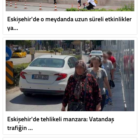
Eskişehir'de o meydanda uzun süreli etkinlikler
ya…
Eskişehir'de tehlikeli manzara: Vatandaş
trafiğin …