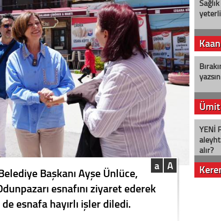
Sağlık
yeterl
Kaan
Bırakı
yazsın
Ümit
YENİ P
aleyht
alır?
a
A
Kere
Belediye Başkanı Ayşe Ünlüce,
dunpazarı esnafını ziyaret ederek
Nostalj
 esnafa hayırlı işler diledi.