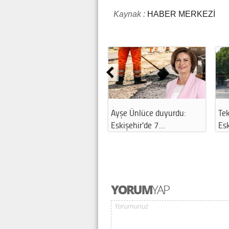
Kaynak :
HABER MERKEZİ
Tek biletle gün boyu
Eskişehir Uluslararası
Eskişehir turu…
Porsuk Festi…