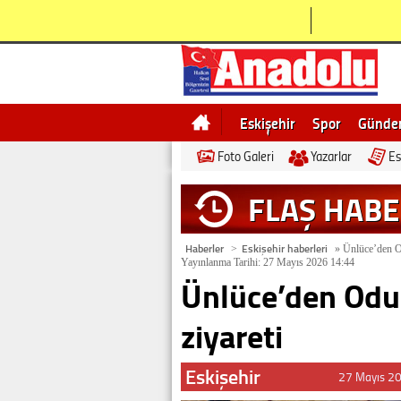
Eskişehir
Spor
Günd
Foto Galeri
Yazarlar
Es
Bilecik
Ne demek
Esk
FLAŞ HAB
Haberler
Eskişehir haberleri
>
»
Ünlüce’den Od
Yayınlanma Tarihi: 27 Mayıs 2026 14:44
Ünlüce’den Odu
ziyareti
Eskişehir
27 Mayıs 2