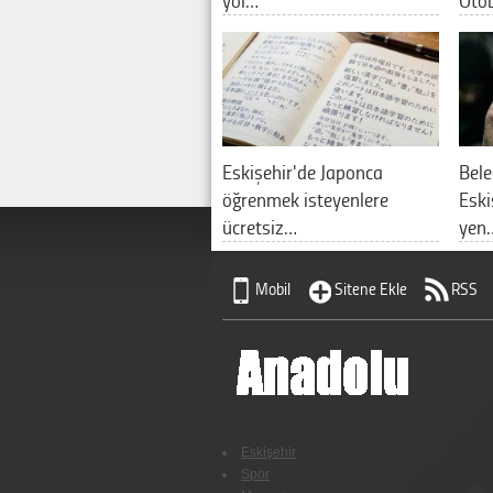
Eskişehir'de Japonca
Bele
öğrenmek isteyenlere
Eski
ücretsiz…
yen
Mobil
Sitene Ekle
RSS
Eskişehir
Spor