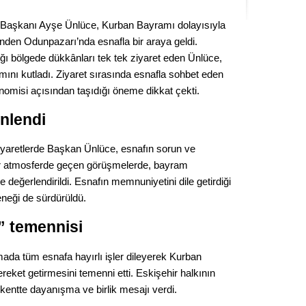
Seval
 Başkanı Ayşe Ünlüce, Kurban Bayramı dolayısıyla
rinden Odunpazarı’nda esnafla bir araya geldi.
Es Es’
ğı bölgede dükkânları tek tek ziyaret eden Ünlüce,
ını kutladı. Ziyaret sırasında esnafla sohbet eden
onomisi açısından taşıdığı öneme dikkat çekti.
Ahme
inlendi
Tepeba
birliği
yaretlerde Başkan Ünlüce, esnafın sorun ve
ulaşı
 bir atmosferde geçen görüşmelerde, bayram
e değerlendirildi. Esnafın memnuniyetini dile getirdiği
Fund
neği de sürdürüldü.
CHP’li
” temennisi
kazana
seçiml
ada tüm esnafa hayırlı işler dileyerek Kurban
reket getirmesini temenni etti. Eskişehir halkının
Melt
kentte dayanışma ve birlik mesajı verdi.