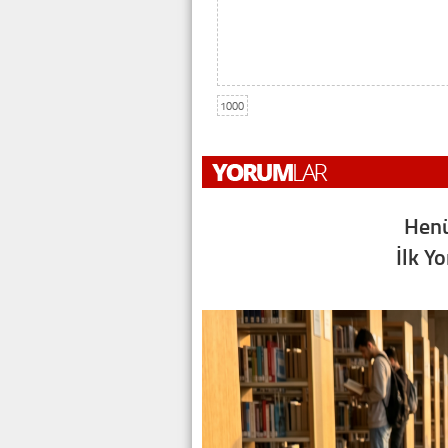
1000
Henü
İlk Y