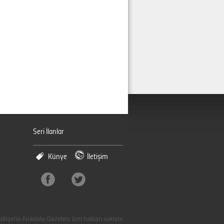
Seri İlanlar
Künye
İletişim
skişehir Anadolu Gazetesi tüm hakları saklıdır