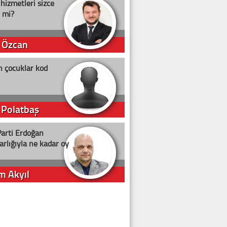
 hizmetleri sizce
i mi?
 Özcan
n çocuklar kod
 Polatbaş
arti Erdoğan
arlığıyla ne kadar oy
m Akyıl
iye ilgiliyiz!