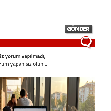
Op. D
Sağlığı
Uzm. 
Vatand
z yorum yapılmadı,
orum yapan siz olun...
M. M
Hayır,
Seda