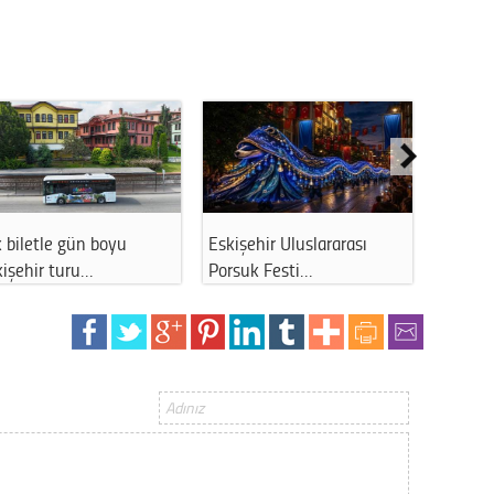
Gürha
Eskişe
Döne
Rifat
Sürdür
kültür
Konu
Eskişehir'de Japonca
Belediye uyardı:
öğrenmek istey…
Eskişehir'de dolan…
2023 y
bekliy
Tüli
Düşükl