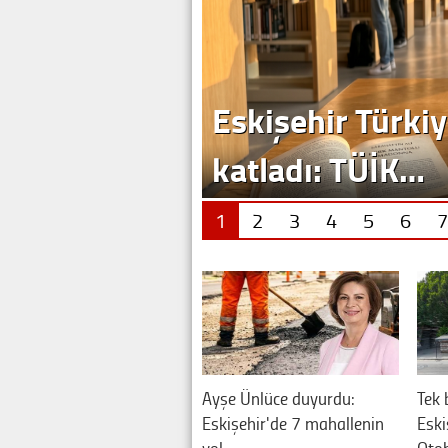
1
2
3
4
5
6
7
Ayşe Ünlüce duyurdu:
Tek 
Eskişehir'de 7 mahallenin
Eski
yol…
Oto