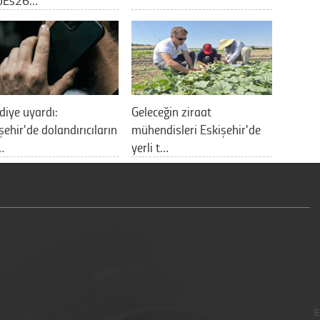
diye uyardı:
Geleceğin ziraat
şehir'de dolandırıcıların
mühendisleri Eskişehir'de
…
yerli t…
E