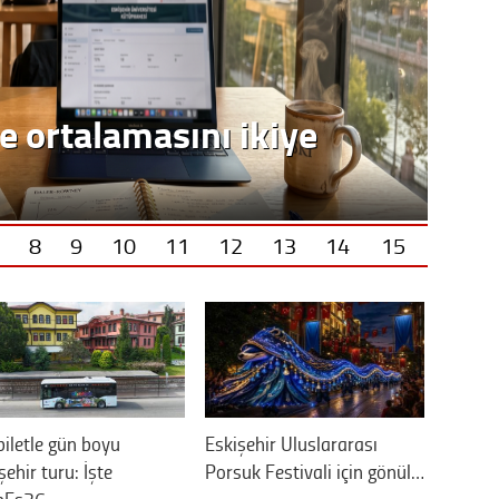
8
9
10
11
12
13
14
15
biletle gün boyu
Eskişehir Uluslararası
şehir turu: İşte
Porsuk Festivali için gönül…
bEs26…