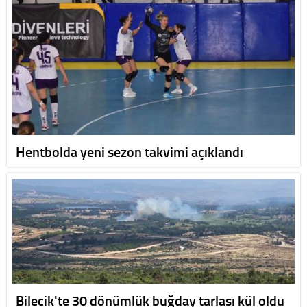
Hentbolda yeni sezon takvimi açıklandı
Bilecik'te 30 dönümlük buğday tarlası kül oldu