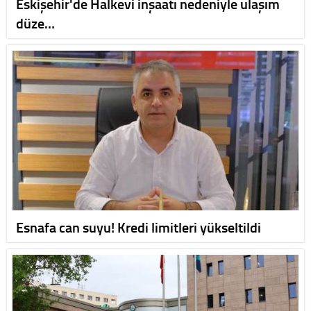
Eskişehir'de Halkevi inşaatı nedeniyle ulaşım
düze…
Esnafa can suyu! Kredi limitleri yükseltildi