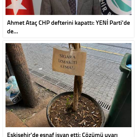
Ahmet Ataç CHP defterini kapattı: YENİ Parti'de
de…
Eskişehir'de esnaf isyan etti: Çözümü uyarı