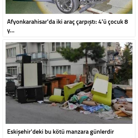
Afyonkarahisar'da iki araç çarpıştı: 4'ü çocuk 8
y…
Eskişehir'deki bu kötü manzara günlerdir