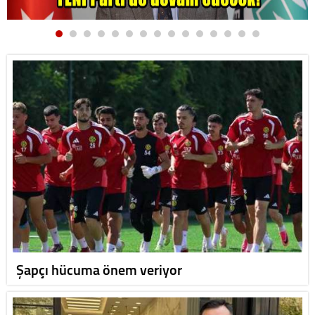
Şapçı hücuma önem veriyor