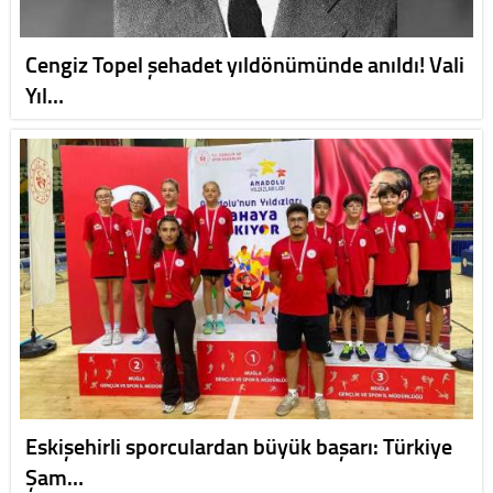
Cengiz Topel şehadet yıldönümünde anıldı! Vali
Yıl…
Eskişehirli sporculardan büyük başarı: Türkiye
Şam…