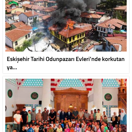
Eskişehir Tarihi Odunpazarı Evleri'nde korkutan
ya…