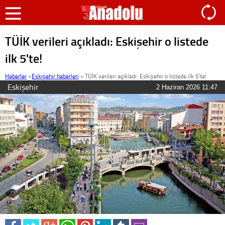
TÜİK verileri açıkladı: Eskişehir o listede
ilk 5'te!
Haberler
>
Eskişehir haberleri
»
TÜİK verileri açıkladı: Eskişehir o listede ilk 5'te!
Eskişehir
2 Haziran 2026 11:47