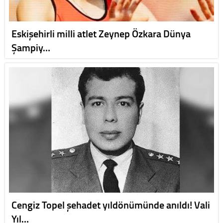
Eskişehirli milli atlet Zeynep Özkara Dünya
Şampiy…
Cengiz Topel şehadet yıldönümünde anıldı! Vali
Yıl…