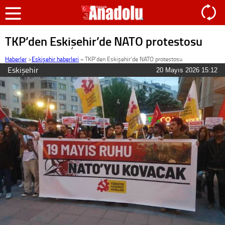
TKP’den Eskişehir’de NATO protestosu
Haberler
>
Eskişehir haberleri
»
TKP’den Eskişehir’de NATO protestosu
Eskişehir
20 Mayıs 2026 15:12