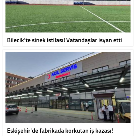
Bilecik’te sinek istilası! Vatandaşlar isyan etti
Eskişehir'de fabrikada korkutan iş kazası!