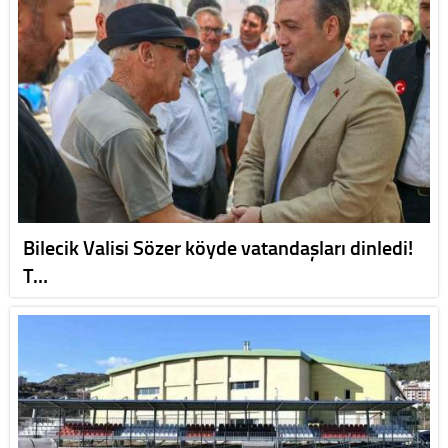
Bilecik Valisi Sözer köyde vatandaşları dinledi!
T…