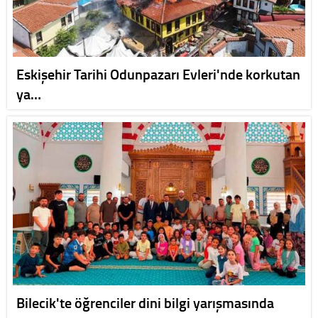
Eskişehir Tarihi Odunpazarı Evleri'nde korkutan
ya…
Bilecik'te öğrenciler dini bilgi yarışmasında