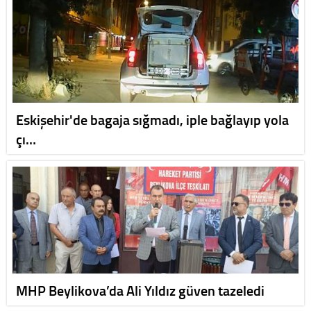
Eskişehir'de bagaja sığmadı, iple bağlayıp yola
çı…
MHP Beylikova’da Ali Yıldız güven tazeledi