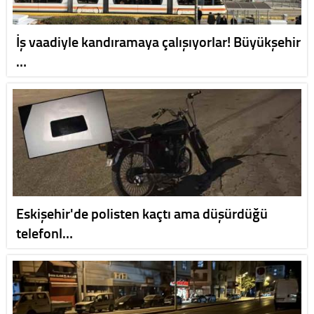
İş vaadiyle kandıramaya çalışıyorlar! Büyükşehir
…
Eskişehir'de polisten kaçtı ama düşürdüğü
telefonl…