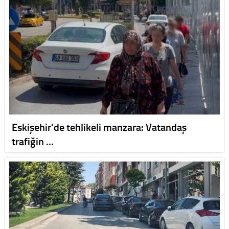
Eskişehir'de tehlikeli manzara: Vatandaş
trafiğin …