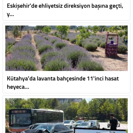
Eskişehir'de ehliyetsiz direksiyon başına geçti,
y…
Kütahya'da lavanta bahçesinde 11'inci hasat
heyeca…