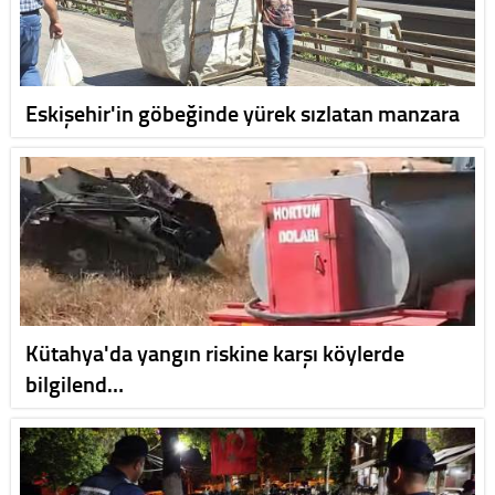
Eskişehir'in göbeğinde yürek sızlatan manzara
Kütahya'da yangın riskine karşı köylerde
bilgilend…