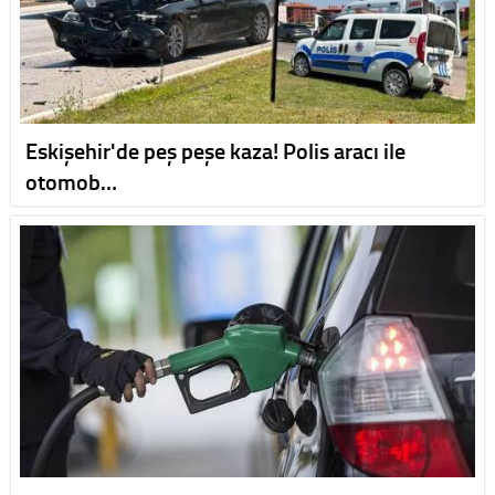
Eskişehir'de peş peşe kaza! Polis aracı ile
otomob…