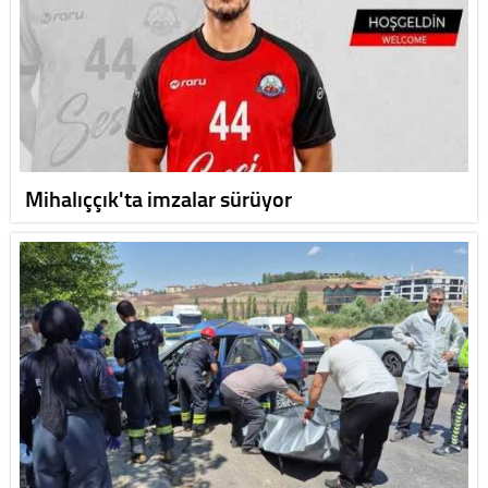
Mihalıççık'ta imzalar sürüyor