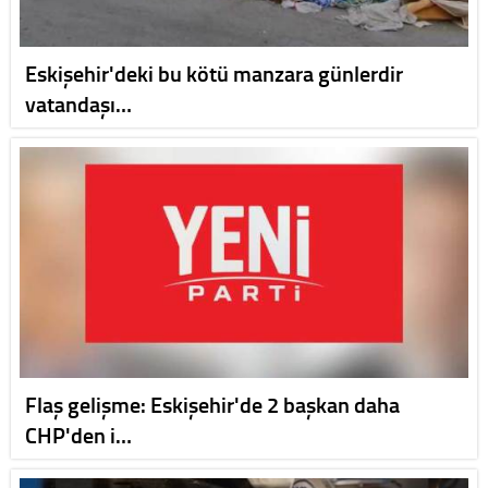
Eskişehir'deki bu kötü manzara günlerdir
vatandaşı…
Flaş gelişme: Eskişehir'de 2 başkan daha
CHP'den i…