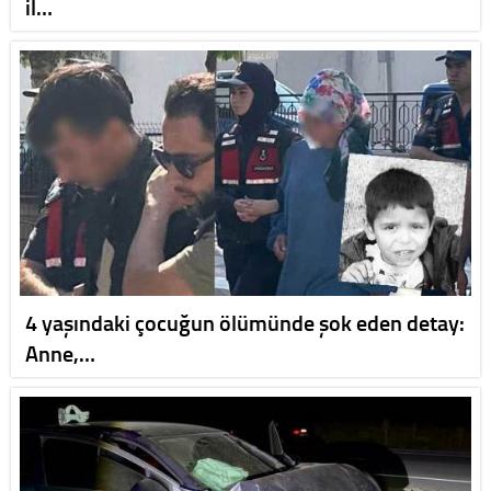
il…
4 yaşındaki çocuğun ölümünde şok eden detay:
Anne,…