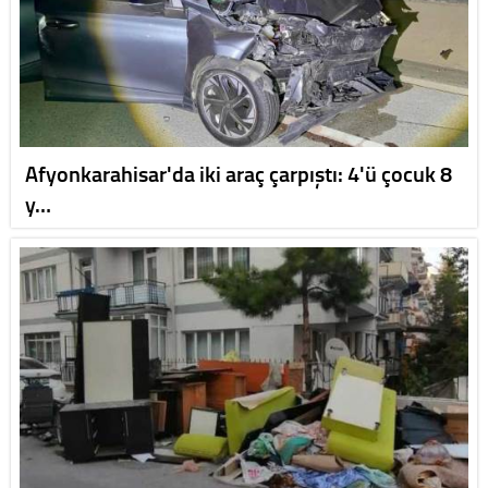
Afyonkarahisar'da iki araç çarpıştı: 4'ü çocuk 8
y…