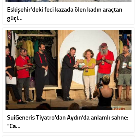
Eskişehir'deki feci kazada ölen kadın araçtan
güçl…
SuiGeneris Tiyatro’dan Aydın’da anlamlı sahne:
“Ca…