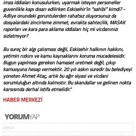
imza iddiaları konuşulurken, uyarmak isteyen personeller
güvenlikle kapı dışarı edilirken Eskişehir’in “sahibi” kimdi? -
Adliye önündeki görüntülerden rahatsız oluyorsunuz da
dosyalardaki zincirleme zimmet, evrakta sahtecilik, MASAK
raporları ve kara para aklama iddiaları hiç mi vicdanınızı
sızlatmıyor?
Bu süreç bir algı çalışması değil, Eskişehir halkının hakkını,
yetimin rızkını ve kamu kaynaklarını koruma mücadelesidir.
Bugün yapılması gereken hamaset üretmek değil, çıkıp
kamuoyuna hesap vermektir. 20 yılı aşkın süredir bu belediyeyi
yöneten Ahmet Ataç, artık bu ağır siyasi ve vicdani
sorumluluğun altında kalmıştır. Bu skandallar ve gelinen nokta
karşısında derhal istifa etmelidir."
HABER MERKEZİ