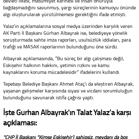
devleti ilkesi, masumiyet karinesi ve insan onuruyla
bağdaşmadığını savunmuş, yargı süreçlerinin kamuoyu önünde
algı oluşturularak yürütülmemesi gerektiğini ifade etmişti.
Yalaz’ın açıklamalarına sosyal medya üzerinden karşılık veren
AK Parti İl Başkanı Gürhan Albayrak ise, belediyeye yönelik
soruşturmada sahte imza raporları, usulsüzlük iddiaları, para
trafiği ve MASAK raporlarının bulunduğunu öne sürdü.
Albayrak açıklamasında, “Bu süreç bir algı çalışması değil,
Eskişehir halkının hakkını, yetimin rızkını ve kamu
kaynaklarını koruma mücadelesidir” ifadelerini kullandı.
Tepebaşı Belediye Başkanı Ahmet Ataç’ı da eleştiren Albayrak,
yaşanan gelişmeler karşısında siyasi ve vicdani sorumluluğun
bulunduğunu savunarak istifa çağrısı yaptı.
İşte Gürhan Albayrak'ın Talat Yalaz'a karşı
açıklaması:
"CHP İl Başkanı “Kimse Eskişehir’i sahipsiz, meydanı da boş