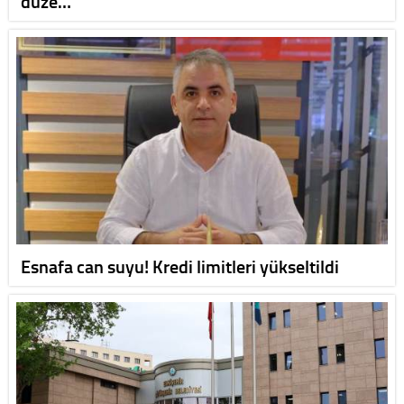
düze…
Esnafa can suyu! Kredi limitleri yükseltildi