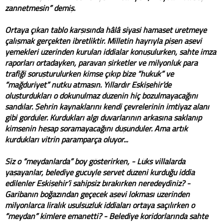
zannetmesin” demiş.
Ortaya çıkan tablo karşısında hâlâ siyasi hamaset üretmeye
çalışmak gerçekten ibretliktir. Milletin hayrıyla pişen aşevi
yemekleri üzerinden kurulan iddialar konuşulurken, sahte imza
raporları ortadayken, paravan şirketler ve milyonluk para
trafiği soruşturulurken kimse çıkıp bize “hukuk” ve
“mağduriyet” nutku atmasın. Yıllardır Eskişehir’de
oluşturdukları o dokunulmaz düzenin hiç bozulmayacağını
sandılar. Şehrin kaynaklarını kendi çevrelerinin imtiyaz alanı
gibi gördüler. Kurdukları algı duvarlarının arkasına saklanıp
kimsenin hesap soramayacağını düşündüler. Ama artık
kurdukları vitrin paramparça oluyor...
Siz o “meydanlarda” boy gösterirken, - Lüks villalarda
yaşayanlar, belediye gücüyle servet düzeni kurduğu iddia
edilenler Eskişehir’i sahipsiz bırakırken neredeydiniz? -
Garibanın boğazından geçecek aşevi lokması üzerinden
milyonlarca liralık usulsüzlük iddiaları ortaya saçılırken o
“meydan” kimlere emanetti? - Belediye koridorlarında sahte