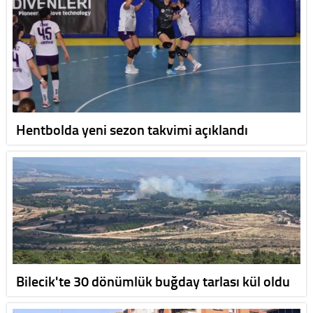
Hentbolda yeni sezon takvimi açıklandı
Bilecik'te 30 dönümlük buğday tarlası kül oldu