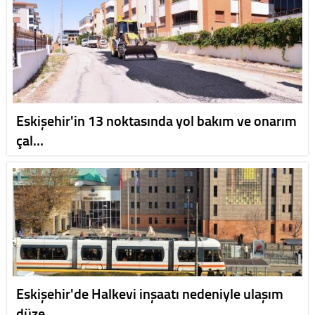
Eskişehir'in 13 noktasında yol bakım ve onarım
çal…
Eskişehir'de Halkevi inşaatı nedeniyle ulaşım
düze…