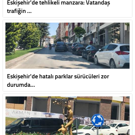
Eskişehir'de tehlikeli manzara: Vatandaş
trafiğin …
Eskişehir'de hatalı parklar sürücüleri zor
durumda…