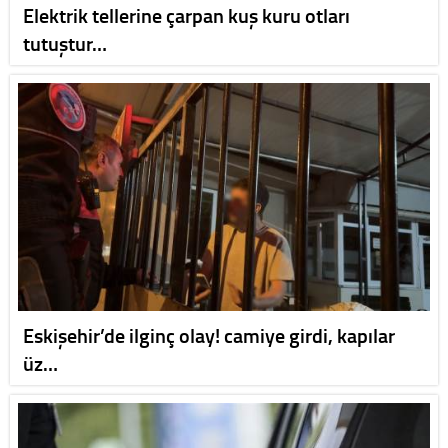
Elektrik tellerine çarpan kuş kuru otları
tutuştur…
Eskişehir’de ilginç olay! camiye girdi, kapılar
üz…