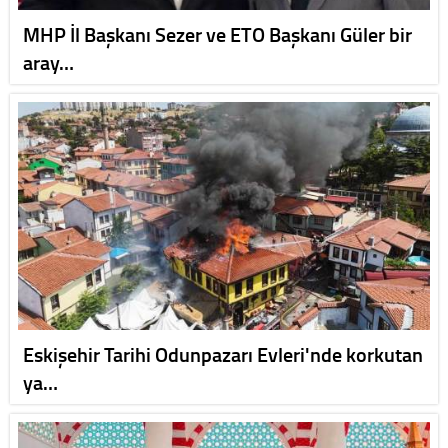
MHP İl Başkanı Sezer ve ETO Başkanı Güler bir
aray…
Eskişehir Tarihi Odunpazarı Evleri'nde korkutan
ya…