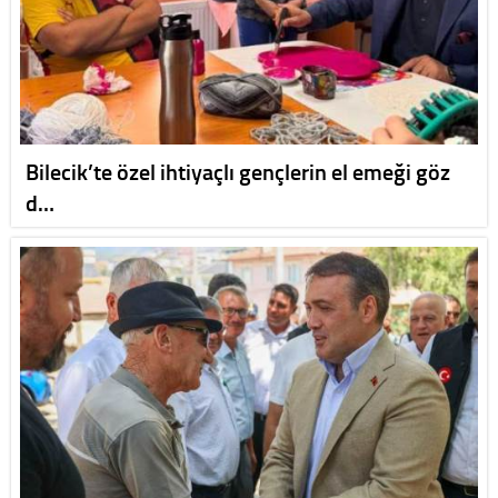
Bilecik’te özel ihtiyaçlı gençlerin el emeği göz
d…