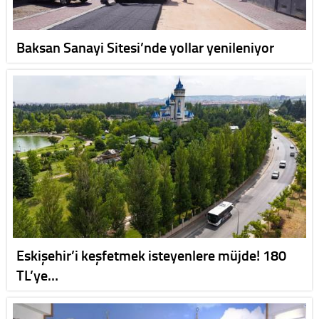
Baksan Sanayi Sitesi’nde yollar yenileniyor
Eskişehir’i keşfetmek isteyenlere müjde! 180
TL’ye…