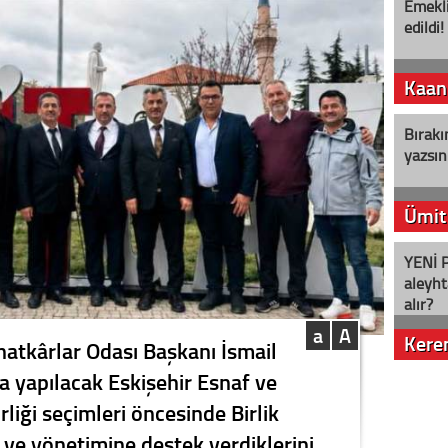
Emekli
edildi!
Kaan
Bırakı
yazsın
Ümit
YENİ P
aleyht
alır?
a
A
Kere
natkârlar Odası Başkanı İsmail
a yapılacak Eskişehir Esnaf ve
Nostalj
rliği seçimleri öncesinde Birlik
ve yönetimine destek verdiklerini