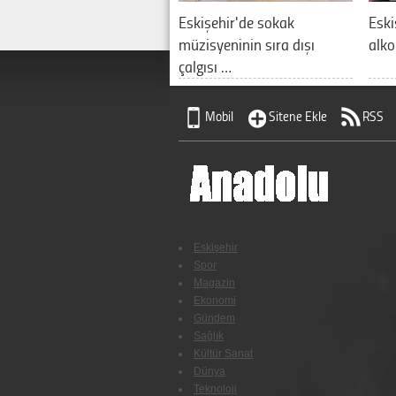
Eskişehir'de sokak
Eski
müzisyeninin sıra dışı
alko
çalgısı …
Mobil
Sitene Ekle
RSS
Eskişehir
Spor
Magazin
Ekonomi
Gündem
Sağlık
Kültür Sanat
Dünya
Teknoloji