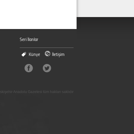
Seri İlanlar
Künye
İletişim
skişehir Anadolu Gazetesi tüm hakları saklıdır