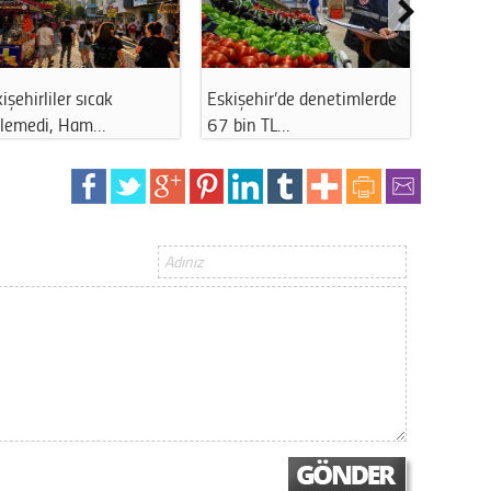
Op. D
Sağlığı
Eskişehir’de denetimlerde
Eskişehir'de sokak
67 bin TL…
müzisyeninin sır…
Uzm. 
Vatand
M. M
Hayır,
Seda