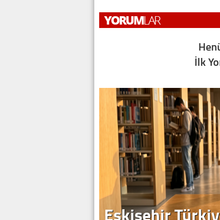
Henü
İlk Y