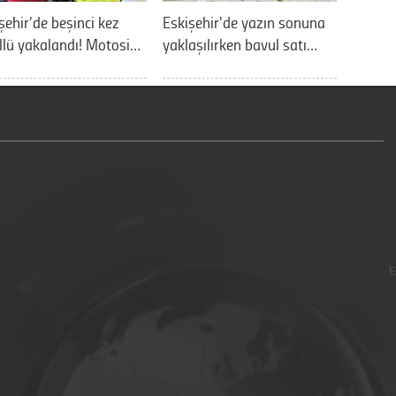
şehir’de beşinci kez
Eskişehir'de yazın sonuna
llü yakalandı! Motosi…
yaklaşılırken bavul satı…
E