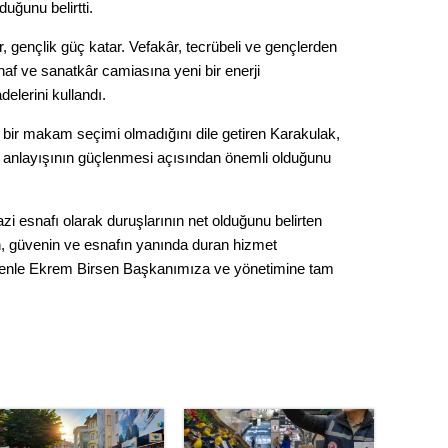
Gürha
uğunu belirtti.
Eskişe
Döne
r, gençlik güç katar. Vefakâr, tecrübeli ve gençlerden
af ve sanatkâr camiasına yeni bir enerji
Rifat
elerini kullandı.
Sürdür
 bir makam seçimi olmadığını dile getiren Karakulak,
kültür
met anlayışının güçlenmesi açısından önemli olduğunu
Konu
i esnafı olarak duruşlarının net olduğunu belirten
n, güvenin ve esnafın yanında duran hizmet
2023 y
denle Ekrem Birsen Başkanımıza ve yönetimine tam
bekliy
Tüli
Düşükl