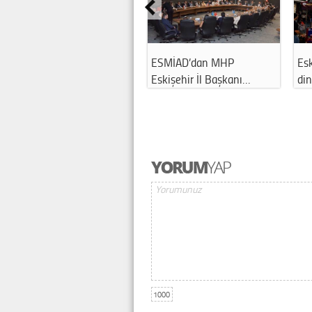
ESMİAD’dan MHP
Eskişehirliler sıcak
Eskişehir İl Başkanı…
dinlemedi, Ham…
1000