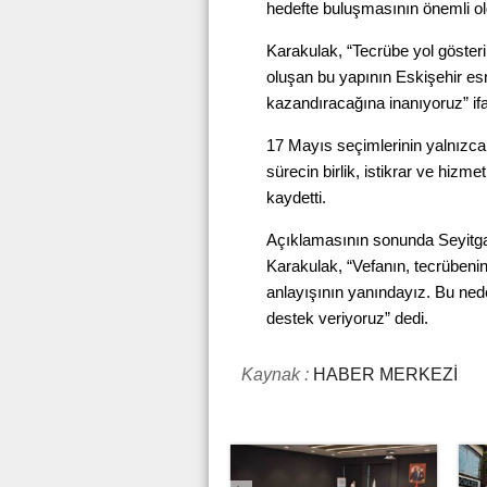
hedefte buluşmasının önemli old
Karakulak, “Tecrübe yol gösteri
oluşan bu yapının Eskişehir esn
kazandıracağına inanıyoruz” ifad
17 Mayıs seçimlerinin yalnızca
sürecin birlik, istikrar ve hiz
kaydetti.
Açıklamasının sonunda Seyitgaz
Karakulak, “Vefanın, tecrübeni
anlayışının yanındayız. Bu ne
destek veriyoruz” dedi.
Kaynak :
HABER MERKEZİ