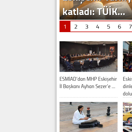
1
2
3
4
5
6
7
ESMİAD’dan MHP Eskişehir
Eski
İl Başkanı Ayhan Sezer’e …
din
dol