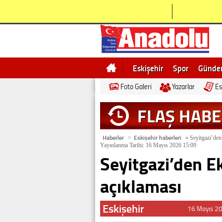
Eskişehir
Spor
Günd
Foto Galeri
Yazarlar
Es
Bilecik
Ne demek
Esk
FLAŞ HAB
Haberler
Eskişehir haberleri
>
»
Seyitgazi’den
Yayınlanma Tarihi: 16 Mayıs 2026 15:09
Seyitgazi’den E
açıklaması
Eskişehir
16 Mayıs 2