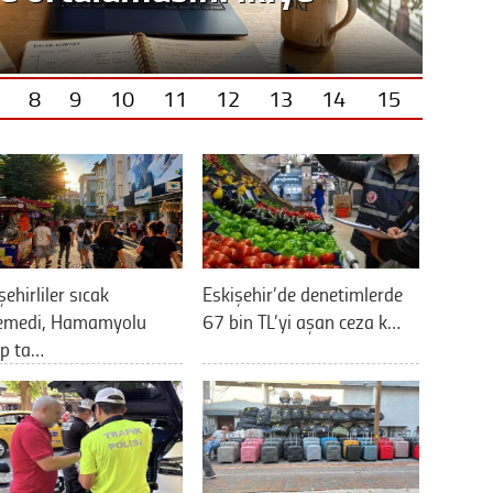
8
9
10
11
12
13
14
15
şehirliler sıcak
Eskişehir’de denetimlerde
lemedi, Hamamyolu
67 bin TL’yi aşan ceza k…
up ta…