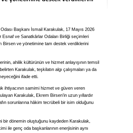
Seval
Es Es’
r Odası Başkanı İsmail Karakulak, 17 Mayıs 2026
Esnaf ve Sanatkârlar Odaları Birliği seçimleri
Ahme
 Birsen ve yönetimine tam destek verdiklerini
Tepeba
terinin, ahilik kültürünün ve hizmet anlayışının temsil
birliği
belirten Karakulak, teşkilatın algı çalışmaları ya da
ulaşı
eyeceğini ifade etti.
Fund
k ihtiyacının samimi hizmet ve güven veren
ulayan Karakulak, Ekrem Birsen’in uzun yıllardır
CHP’li
nafın sorunlarına hâkim tecrübeli bir isim olduğunu
kazana
seçiml
Melt
eni bir dönemin oluştuğunu kaydeden Karakulak,
kimi ile genç oda başkanlarının enerjisinin aynı