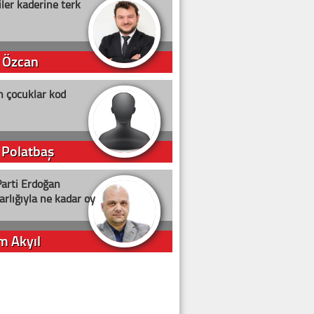
ler kaderine terk
 Özcan
n çocuklar kod
 Polatbaş
arti Erdoğan
arlığıyla ne kadar oy
m Akyıl
iye ilgiliyiz!