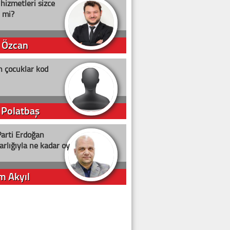
 hizmetleri sizce
i mi?
 Özcan
n çocuklar kod
 Polatbaş
arti Erdoğan
arlığıyla ne kadar oy
m Akyıl
iye ilgiliyiz!