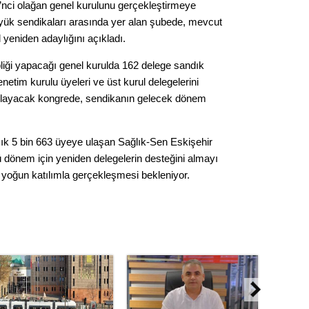
’nci olağan genel kurulunu gerçekleştirmeye
Seval
büyük sendikaları arasında yer alan şubede, mevcut
eniden adaylığını açıkladı.
Es Es’
iği yapacağı genel kurulda 162 delege sandık
netim kurulu üyeleri ve üst kurul delegelerini
aşlayacak kongrede, sendikanın gelecek dönem
Ahme
Tepeba
ık 5 bin 663 üyeye ulaşan Sağlık-Sen Eskişehir
birliği
 dönem için yeniden delegelerin desteğini almayı
ulaşı
n yoğun katılımla gerçekleşmesi bekleniyor.
Fund
CHP’li
kazana
seçiml
Melt