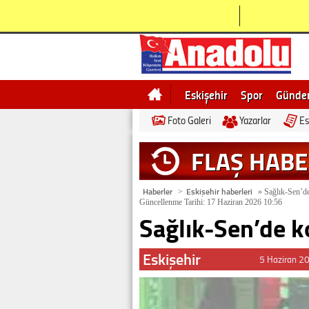
Eskişehir
Spor
Günd
Foto Galeri
Yazarlar
Es
Bilecik
Ne demek
Esk
FLAŞ HAB
Haberler
Eskişehir haberleri
>
»
Sağlık-Sen’d
Güncellenme Tarihi: 17 Haziran 2026 10:56
Sağlık-Sen’de 
Eskişehir
5 Haziran 2