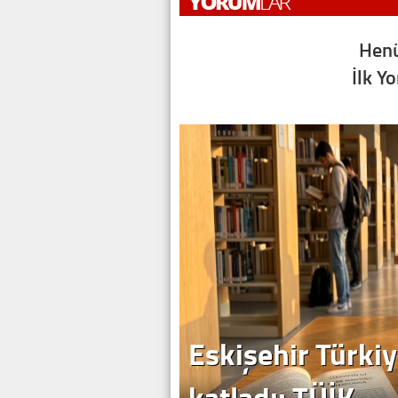
Henü
İlk Y