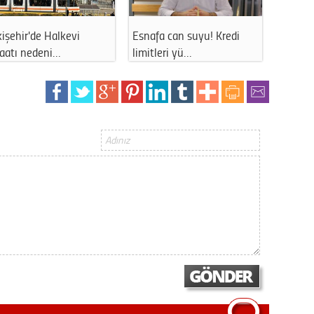
Gürha
Eskişe
Döne
ir'de Halkevi
Esnafa can suyu! Kredi
Eskişehir'd
 nedeni…
limitleri yü…
uzun süreli
Rifat
Sürdür
kültür
Konu
2023 y
bekliy
Tüli
Düşükl