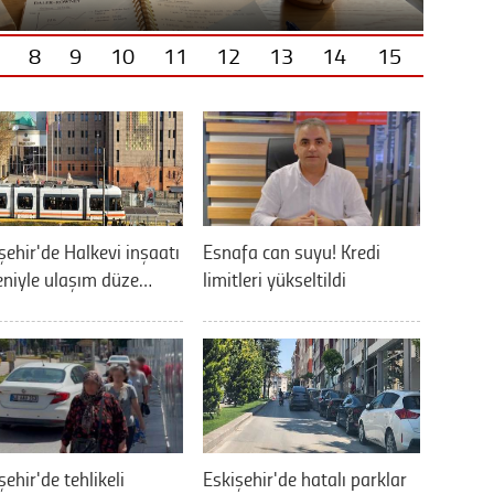
8
9
10
11
12
13
14
15
şehir'de Halkevi inşaatı
Esnafa can suyu! Kredi
niyle ulaşım düze…
limitleri yükseltildi
şehir'de tehlikeli
Eskişehir'de hatalı parklar