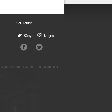
Seri İlanlar
Künye
İletişim
skişehir Anadolu Gazetesi tüm hakları saklıdır