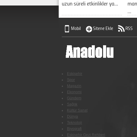
uzun süreli etkinlikler ya…
manz
…
Mobil
Sitene Ekle
RSS
Eskişehir
Spor
Magazin
Ekonomi
Gündem
Sağlık
Kültür Sanat
Dünya
Teknoloji
Biyografi
Eskişehir Gezi Rehberi