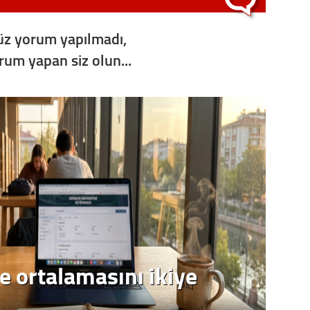
Op. D
z yorum yapılmadı,
Sağlığı
orum yapan siz olun...
Uzm. 
Vatand
M. M
Hayır,
Seda