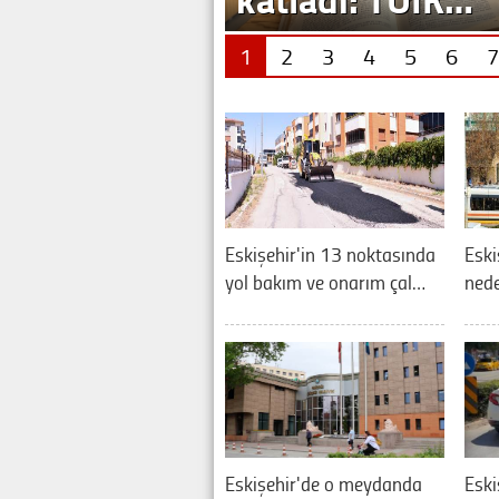
1
2
3
4
5
6
7
Eskişehir'in 13 noktasında
Eski
yol bakım ve onarım çal…
nede
Eskişehir'de o meydanda
Eski