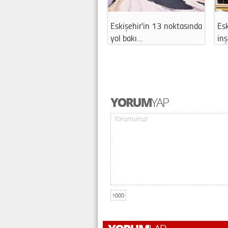
Eskişehir'in 13 noktasında
Eskişeh
yol bakı…
inşaatı
1000