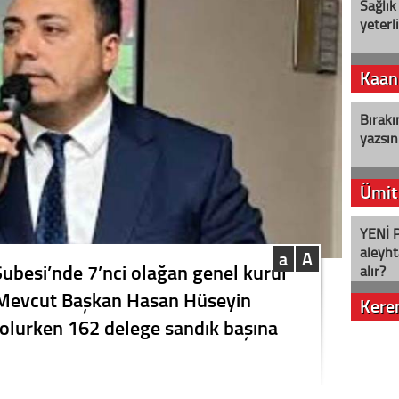
Sağlık
yeterl
Kaan
Bırakı
yazsın
Ümit
YENİ P
aleyht
a
A
Şubesi’nde 7’nci olağan genel kurul
alır?
 Mevcut Başkan Hasan Hüseyin
Kere
 olurken 162 delege sandık başına
Nostalj