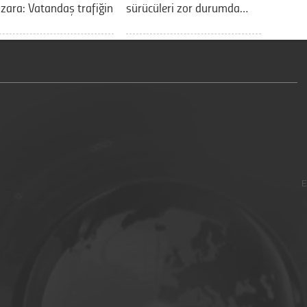
ara: Vatandaş trafiğin
sürücüleri zor durumda…
E