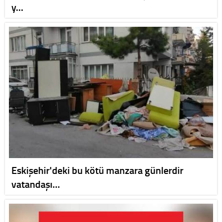
y…
Eskişehir'deki bu kötü manzara günlerdir
vatandaşı…