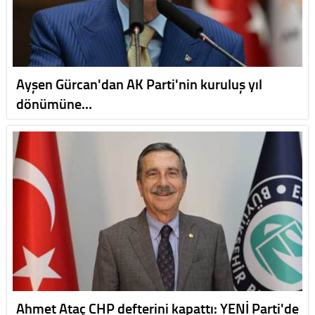
Ayşen Gürcan'dan AK Parti'nin kuruluş yıl
dönümüne…
Ahmet Ataç CHP defterini kapattı: YENİ Parti'de