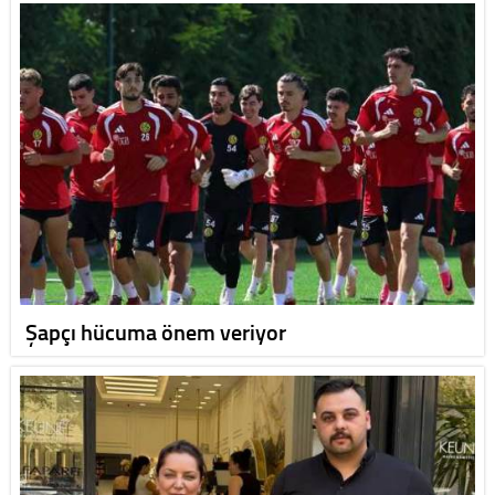
Şapçı hücuma önem veriyor