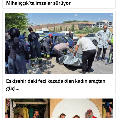
Mihalıççık'ta imzalar sürüyor
Eskişehir'deki feci kazada ölen kadın araçtan
güçl…