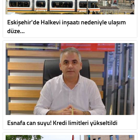
Eskişehir'de Halkevi inşaatı nedeniyle ulaşım
düze…
Esnafa can suyu! Kredi limitleri yükseltildi