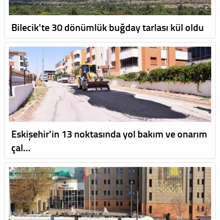
Bilecik'te 30 dönümlük buğday tarlası kül oldu
Eskişehir'in 13 noktasında yol bakım ve onarım
çal…