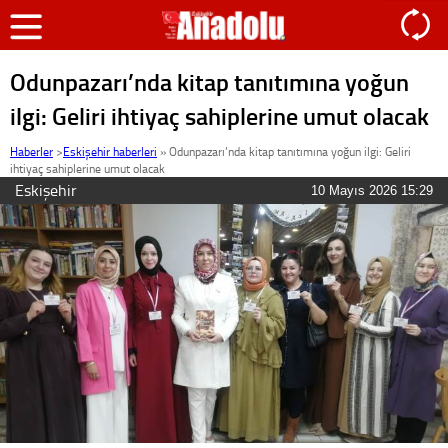
Odunpazarı’nda kitap tanıtımına yoğun
ilgi: Geliri ihtiyaç sahiplerine umut olacak
Haberler
>
Eskişehir haberleri
»
Odunpazarı’nda kitap tanıtımına yoğun ilgi: Geliri
ihtiyaç sahiplerine umut olacak
Eskişehir
10 Mayıs 2026 15:29