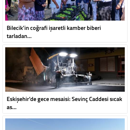
Bilecik’in coğrafi işaretli kamber biberi
tarladan…
Eskişehir’de gece mesaisi: Sevinç Caddesi sıcak
as…