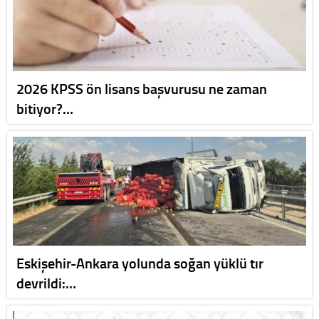
2026 KPSS ön lisans başvurusu ne zaman
bitiyor?…
Eskişehir-Ankara yolunda soğan yüklü tır
devrildi:…