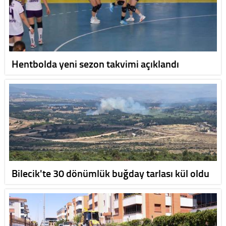
Hentbolda yeni sezon takvimi açıklandı
Bilecik'te 30 dönümlük buğday tarlası kül oldu