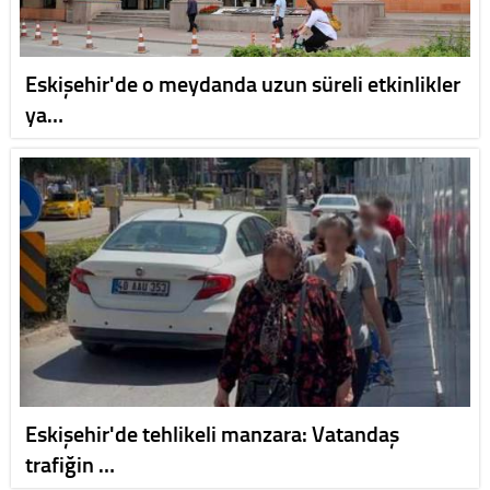
Eskişehir'de o meydanda uzun süreli etkinlikler
ya…
Eskişehir'de tehlikeli manzara: Vatandaş
trafiğin …