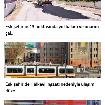
Eskişehir'in 13 noktasında yol bakım ve onarım
çal…
Eskişehir'de Halkevi inşaatı nedeniyle ulaşım
düze…