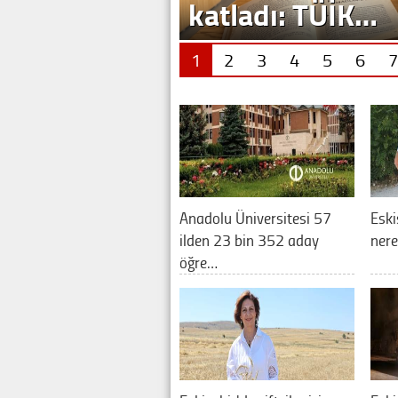
1
2
3
4
5
6
7
Anadolu Üniversitesi 57
Eski
ilden 23 bin 352 aday
nere
öğre…