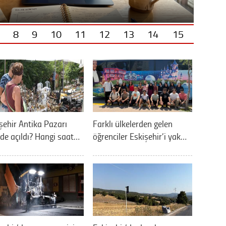
8
9
10
11
12
13
14
15
şehir Antika Pazarı
Farklı ülkelerden gelen
de açıldı? Hangi saat…
öğrenciler Eskişehir’i yak…