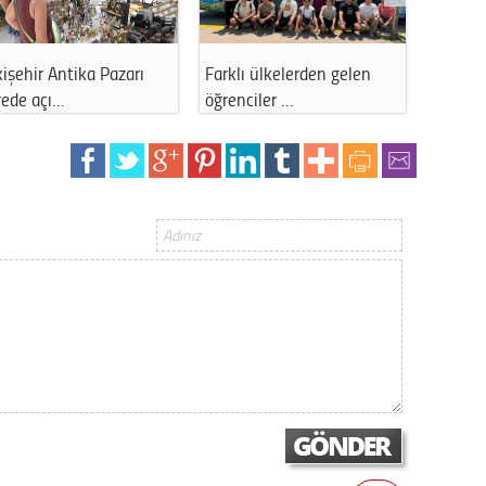
Gürha
Eskişe
Döne
çiler için
Eskişehir’de gece mesaisi:
Eskişehir’de durak
Rifat
Sevinç C…
olmayınca çözümü
Sürdür
kültür
Konu
2023 y
bekliy
Tüli
Düşükl