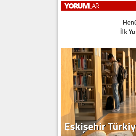
Henü
İlk Y