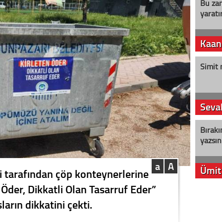
Bu zam
yaratır
Kaan
Simit 
Seval
Bırakı
yazsın
a
A
Ümit
i tarafından çöp konteynerlerine
n Öder, Dikkatli Olan Tasarruf Eder”
YENİ P
ların dikkatini çekti.
aleyht
alır?