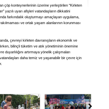
Kere
n çöp konteynerlerinin üzerine yerleştirilen “Kirleten
” yazılı uyarı afişleri vatandaşların dikkatini
Es Es’
sunda farkındalık oluşturmayı amaçlayan uygulama,
 bırakılmaması ve ortak yaşam alanlarının korunması
Ahme
arıda, çevreyi kirleten davranışların ekonomik ve
ırken, bilinçli tüketim ve atık yönetiminin önemine
Tepeba
vre duyarlılığını artırmaya yönelik çalışmaları
birliği
atandaşları daha temiz ve yaşanabilir bir çevre için
ulaşı
r.
Fund
CHP’li
kazana
seçiml
Melt