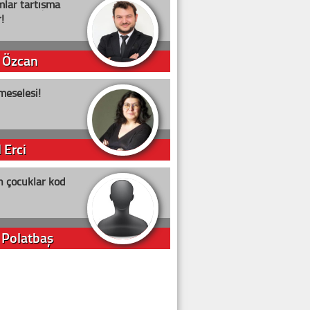
lar tartışma
!
 Özcan
meselesi!
 Erci
n çocuklar kod
 Polatbaş
arti Erdoğan
arlığıyla ne kadar oy