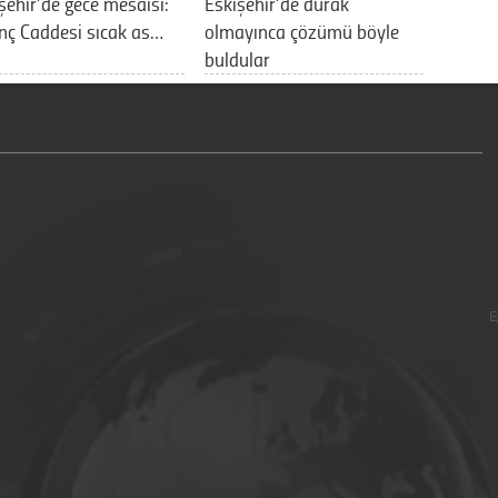
şehir’de gece mesaisi:
Eskişehir’de durak
nç Caddesi sıcak as…
olmayınca çözümü böyle
buldular
E