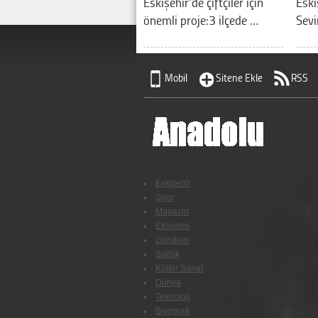
Eskişehir'de çiftçiler için
Eski
önemli proje:3 ilçede …
Sevi
Mobil
Sitene Ekle
RSS
Eskişehir
Spor
Magazin
Ekonomi
Gündem
Sağlık
Kültür Sanat
Dünya
Teknoloji
Biyografi