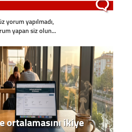
Op. D
z yorum yapılmadı,
Sağlığı
orum yapan siz olun...
Uzm. 
Vatand
M. M
Hayır,
Seda