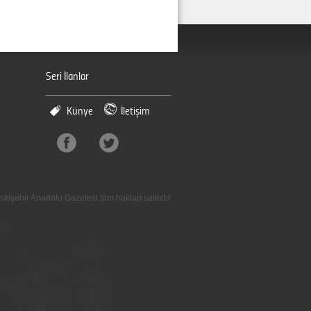
Seri İlanlar
Künye
İletişim
skişehir Anadolu Gazetesi tüm hakları saklıdır