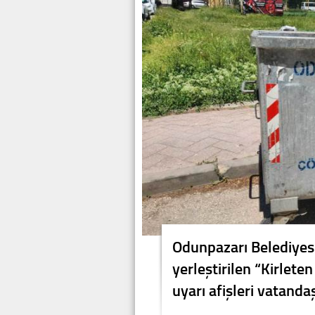
Odunpazarı Belediyes
yerleştirilen “Kirlete
uyarı afişleri vatandaş