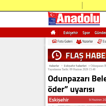
Eskişehir
Spor
Günd
Foto Galeri
Yazarlar
Es
Bilecik
Ne demek
Esk
FLAŞ HAB
Haberler
Eskişehir haberleri
>
»
Odunpazarı Bel
Yayınlanma Tarihi: 09 Haziran 2026 15:48
Odunpazarı Bele
öder” uyarısı
Eskişehir
9 Haziran 2