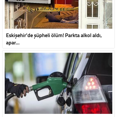
Eskişehir'de şüpheli ölüm! Parkta alkol aldı,
apar…