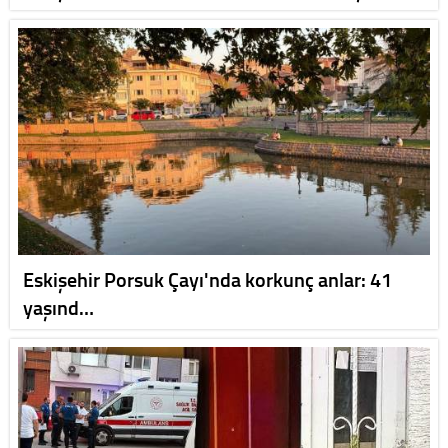
Eskişehir Porsuk Çayı'nda korkunç anlar: 41
yaşınd…