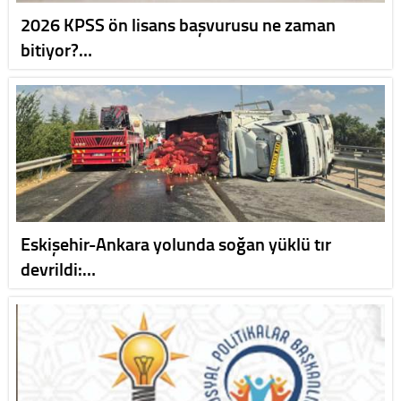
2026 KPSS ön lisans başvurusu ne zaman
bitiyor?…
Eskişehir-Ankara yolunda soğan yüklü tır
devrildi:…