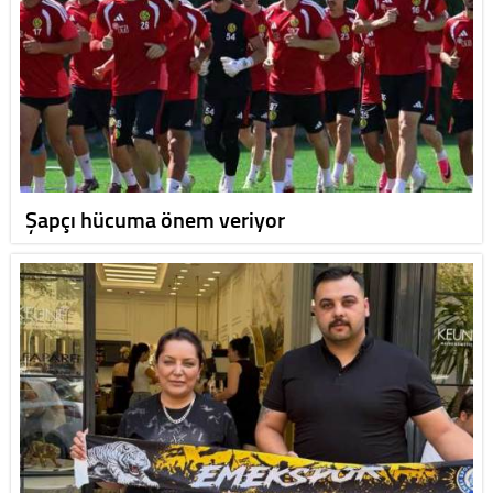
Şapçı hücuma önem veriyor