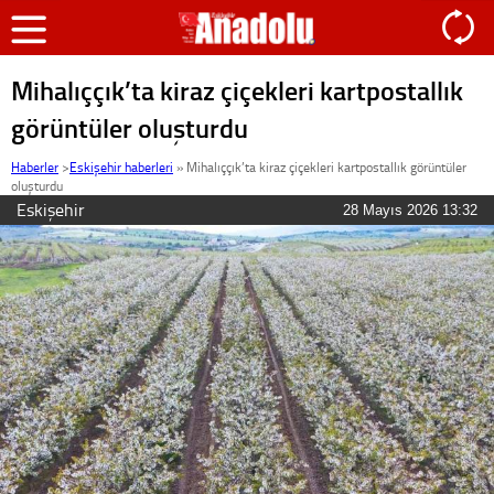
Mihalıççık’ta kiraz çiçekleri kartpostallık
görüntüler oluşturdu
Haberler
>
Eskişehir haberleri
»
Mihalıççık’ta kiraz çiçekleri kartpostallık görüntüler
oluşturdu
Eskişehir
28 Mayıs 2026 13:32