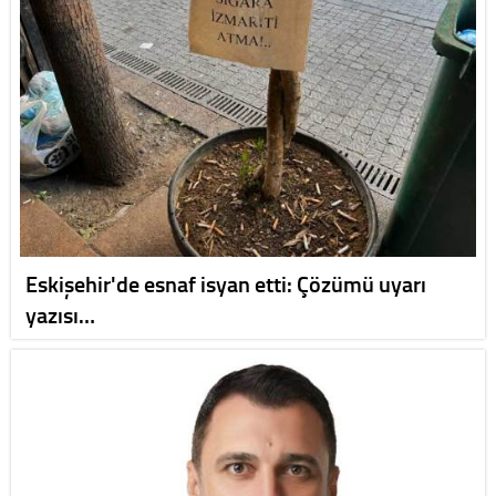
Eskişehir'de esnaf isyan etti: Çözümü uyarı
yazısı…