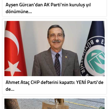
Ayşen Gürcan'dan AK Parti'nin kuruluş yıl
dönümüne…
Ahmet Ataç CHP defterini kapattı: YENİ Parti'de
de…