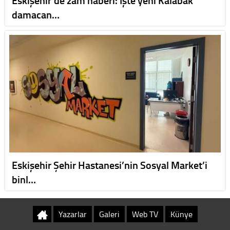
Eskişehir'de zam haberi: İşte yeni Kalabak
damacan…
Eskişehir Şehir Hastanesi’nin Sosyal Market’i
binl…
Yazarlar
Galeri
Web TV
Künye