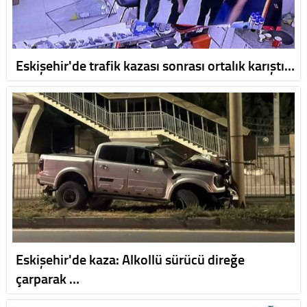
Eskişehir'de trafik kazası sonrası ortalık karıştı…
Eskişehir'de kaza: Alkollü sürücü direğe
çarparak …