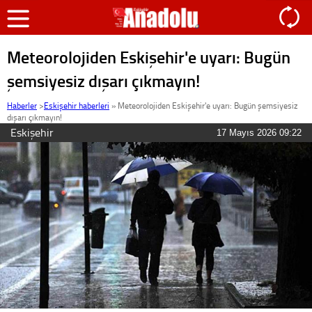
Meteorolojiden Eskişehir'e uyarı: Bugün
şemsiyesiz dışarı çıkmayın!
Haberler
>
Eskişehir haberleri
»
Meteorolojiden Eskişehir'e uyarı: Bugün şemsiyesiz
dışarı çıkmayın!
Eskişehir
17 Mayıs 2026 09:22