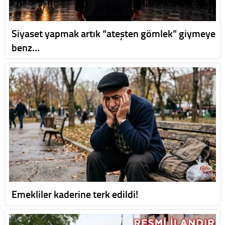
Siyaset yapmak artık “ateşten gömlek” giymeye
benz…
Emekliler kaderine terk edildi!