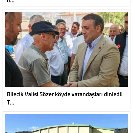
d…
Bilecik Valisi Sözer köyde vatandaşları dinledi!
T…