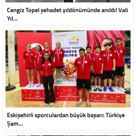
Cengiz Topel şehadet yıldönümünde anıldı! Vali
Yıl…
Eskişehirli sporculardan büyük başarı: Türkiye
Şam…