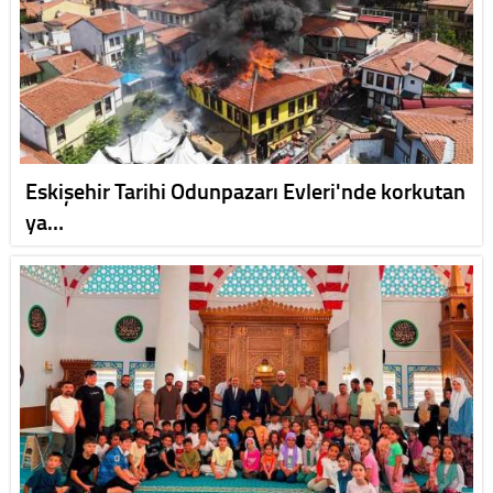
Eskişehir Tarihi Odunpazarı Evleri'nde korkutan
ya…